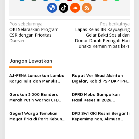
o
k
N
Pos sebelumnya
Pos berikutnya
OKI Selaraskan Program
Lapas Kelas IIB Kayuagung
a
CSR dengan Prioritas
Gelar Bakti Sosial dan
v
Daerah
Donor Darah Peringati Hari
Bhakti Kemenimipas ke-1
i
g
Jangan Lewatkan
a
s
‎AJ-PENA Luncurkan Lomba
Rapat Verifikasi Alsintan
Karya Tulis dan Menulis
Digelar, Kabid PSP DKPTPH
i
Berita, Program Awal
OKI Menghilang di Tengah
p
Membangun Generasi
Sorotan Dugaan Gratifikasi
Gerakan 3.000 Bendera
DPRD Muba Sampaikan
Jurnalis Muda Berdaya
Merah Putih Warnai CFD
Hasil Reses III 2026,
o
Saing
Kayuagung, OKI Sambut
Aspirasi Warga Siap Masuk
s
HUT Ke-81 RI dengan
Agenda Pembangunan
Geger! Warga Temukan
DPD SWI OKI Resmi Berganti
Semangat Persatuan
Mayat Pria di Parit Kebun
Kepemimpinan, Alimusa
Sawit PT Hindoli, Polisi
Nahkodai Organisasi
Lakukan Penyelidikan
Periode 2026–2031
Intensif