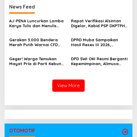
News Feed
‎AJ-PENA Luncurkan Lomba
Rapat Verifikasi Alsintan
Karya Tulis dan Menulis
Digelar, Kabid PSP DKPTPH
Berita, Program Awal
OKI Menghilang di Tengah
Membangun Generasi
Sorotan Dugaan Gratifikasi
Gerakan 3.000 Bendera
DPRD Muba Sampaikan
Jurnalis Muda Berdaya
Merah Putih Warnai CFD
Hasil Reses III 2026,
Saing
Kayuagung, OKI Sambut
Aspirasi Warga Siap Masuk
HUT Ke-81 RI dengan
Agenda Pembangunan
Geger! Warga Temukan
DPD SWI OKI Resmi Berganti
Semangat Persatuan
Mayat Pria di Parit Kebun
Kepemimpinan, Alimusa
Sawit PT Hindoli, Polisi
Nahkodai Organisasi
Lakukan Penyelidikan
Periode 2026–2031
Intensif
View More
OTOMOTIF