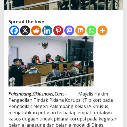
O
K
I
2
Spread the love
0
2
2
,
E
m
p
a
t
T
e
r
d
a
Palembang,Siklusnews,Com,–
Majelis Hakim
k
Pengadilan Tindak Pidana Korupsi (Tipikor) pada
w
Pengadilan Negeri Palembang Kelas IA Khusus,
a
D
menjatuhkan putusan terhadap empat terdakwa
i
kasus dugaan tindak pidana korupsi pada kegiatan
v
belanja langsung dan belanja modal di Dinas
o