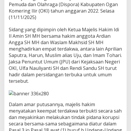
Pemuda dan Olahraga (Dispora) Kabupaten Ogan
n
Komering Ilir (OKI) tahun anggaran 2022. Selasa
i
s
(11/11/2025)
1
T
Sidang yang dipimpin oleh Ketua Majelis Hakim Idi
a
Il Amin SH MH bersama hakim anggota Ardian
h
Angga SH MH dan Waslam Makhsid SH MH
u
n
menghadirkan empat terdakwa, antara lain Aprilian
1
Saputra, Harun, Muslim alias Uju, dan Imam Tohari.
0
Jaksa Penuntut Umum (JPU) dari Kejaksaan Negeri
B
OKI, Ulfa Nauliyanti SH dan Rendi Sandu SH turut
u
l
hadir dalam persidangan terbuka untuk umum
a
tersebut.
n
P
e
n
Dalam amar putusannya, majelis hakim
j
menyatakan keempat terdakwa terbukti secara sah
a
r
dan meyakinkan melakukan tindak pidana korupsi
a
secara bersama-sama sebagaimana diatur dalam
Pasal 3 jo Pasal 18 ayat (1) huruf b Undang-Undang