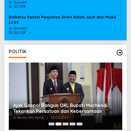
Di Otomatif
02/20/2018
Daihatsu Santai Penjualan Sirion Kalah Jauh dari Mobil
LCGC
Di Otomatif
02/20/2018
POLITIK
Ajak Gaspol Bangun OKI, Bupati Muchendi
B
Tekankan Persatuan dan Kebersamaan
G
O
Di Berita, OKI, Politik
|
05/21/2025
Di 