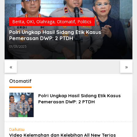
Berita
,
OKI
,
Olahraga
,
Otomatif
,
Politics
Polri Ungkap Hasil Sidang Etik Kasus
Pemerasan DWP: 2 PTDH
01/01/2025
Rapat Verifikasi
Gerakan 3.000
Alsintan Digelar, Kabid
Bendera Merah Putih
PSP DKPTPH OKI
Warnai CFD
«
»
Menghilang di Tengah
Kayuagung, OKI
Sorotan Dugaan
Sambut HUT Ke-81 RI
Gratifikasi
dengan Semangat
Otomatif
Persatuan
Polri Ungkap Hasil Sidang Etik Kasus
Pemerasan DWP: 2 PTDH
Daihatsu
Video Kelemahan dan Kelebihan All New Terios