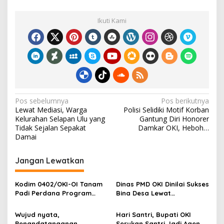
0
e
itt
ai
ar
0
a
Ikuti Kami
b
er
l
e
n
a
o
k
y
o
a
k
t
i
m
N
p
Pos sebelumnya
Pos berikutnya
i
Lewat Mediasi, Warga
Polisi Selidiki Motif Korban
a
a
Kelurahan Selapan Ulu yang
Gantung Diri Honorer
t
v
Tidak Sejalan Sepakat
Damkar OKI, Heboh…
u
Damai
i
g
Jangan Lewatkan
a
s
Kodim 0402/OKI-OI Tanam
Dinas PMD OKI Dinilai Sukses
Padi Perdana Program
Bina Desa Lewat
i
Cetak Sawah di desa
Pendekatan Edukatif dan
p
Benawa
Terbuka
Wujud nyata,
Hari Santri, Bupati OKI
Penandatanganan
Serukan Santri Jadi Agen