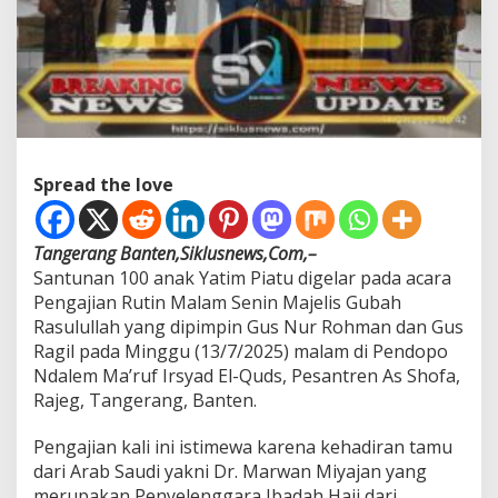
K
e
h
a
d
i
r
a
n
Spread the love
T
a
m
Tangerang Banten,Siklusnews,Com,–
u
Santunan 100 anak Yatim Piatu digelar pada acara
d
a
Pengajian Rutin Malam Senin Majelis Gubah
r
Rasulullah yang dipimpin Gus Nur Rohman dan Gus
i
Ragil pada Minggu (13/7/2025) malam di Pendopo
A
Ndalem Ma’ruf Irsyad El-Quds, Pesantren As Shofa,
r
a
Rajeg, Tangerang, Banten.
b
S
Pengajian kali ini istimewa karena kehadiran tamu
a
dari Arab Saudi yakni Dr. Marwan Miyajan yang
u
merupakan Penyelenggara Ibadah Haji dari
d