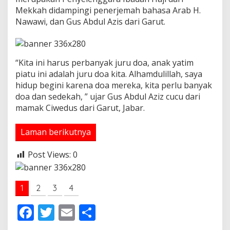
i
Mekkah didampingi penerjemah bahasa Arab H.
.
Nawawi, dan Gus Abdul Azis dari Garut.
S
e
k
a
“Kita ini harus perbanyak juru doa, anak yatim
l
piatu ini adalah juru doa kita. Alhamdulillah, saya
i
g
hidup begini karena doa mereka, kita perlu banyak
u
doa dan sedekah, ” ujar Gus Abdul Aziz cucu dari
s
mamak Ciwedus dari Garut, Jabar.
b
e
r
Laman berikutnya
i
s
Post Views:
0
a
n
t
u
1
2
3
4
n
a
F
T
E
S
n
1
ac
w
m
h