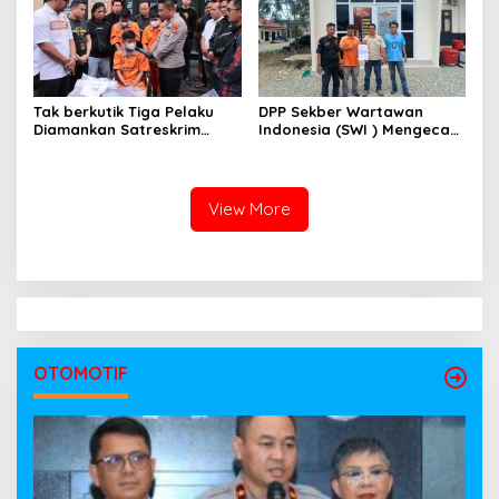
Pemasyarakatan
Kayuagung ( LP )
Tak berkutik Tiga Pelaku
DPP Sekber Wartawan
Diamankan Satreskrim
Indonesia (SWI ) Mengecam
Polres OKI ,Simak Beritanya
Aksi Terror Terhadap
Wartawan
View More
OTOMOTIF