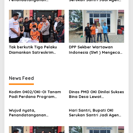
o
Komitmen Bersama
Perubahan Berilmu dan
s
Berantas Halinar di
Berakhlak
Lingkungan
Pemasyarakatan
Kayuagung ( LP )
Tak berkutik Tiga Pelaku
DPP Sekber Wartawan
Diamankan Satreskrim
Indonesia (SWI ) Mengecam
Polres OKI ,Simak Beritanya
Aksi Terror Terhadap
Wartawan
News Feed
Kodim 0402/OKI-OI Tanam
Dinas PMD OKI Dinilai Sukses
Padi Perdana Program
Bina Desa Lewat
Cetak Sawah di desa
Pendekatan Edukatif dan
Benawa
Terbuka
Wujud nyata,
Hari Santri, Bupati OKI
Penandatanganan
Serukan Santri Jadi Agen
Komitmen Bersama
Perubahan Berilmu dan
Berantas Halinar di
Berakhlak
Lingkungan