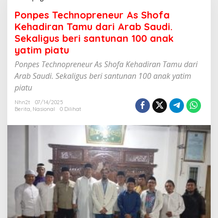
o
Ponpes Technopreneur As Shofa
n
p
Kehadiran Tamu dari Arab Saudi.
e
Sekaligus beri santunan 100 anak
s
yatim piatu
T
e
Ponpes Technopreneur As Shofa Kehadiran Tamu dari
c
Arab Saudi. Sekaligus beri santunan 100 anak yatim
h
n
piatu
o
p
Nhn2t
07/14/2025
Berita
,
Nasional
0 Dilihat
r
e
n
e
u
r
A
s
S
h
o
f
a