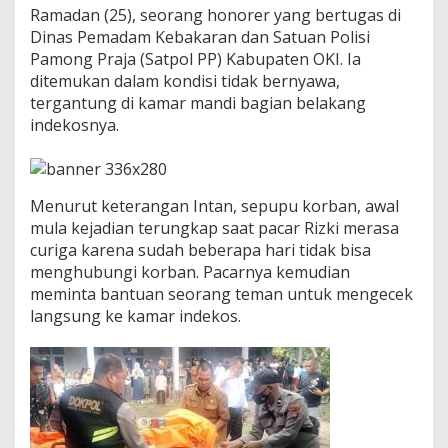
Ramadan (25), seorang honorer yang bertugas di
a
n
Dinas Pemadam Kebakaran dan Satuan Polisi
t
Pamong Praja (Satpol PP) Kabupaten OKI. Ia
u
ditemukan dalam kondisi tidak bernyawa,
n
tergantung di kamar mandi bagian belakang
g
indekosnya.
D
i
r
i
H
Menurut keterangan Intan, sepupu korban, awal
o
mula kejadian terungkap saat pacar Rizki merasa
n
curiga karena sudah beberapa hari tidak bisa
o
r
menghubungi korban. Pacarnya kemudian
e
meminta bantuan seorang teman untuk mengecek
r
langsung ke kamar indekos.
D
a
m
k
a
r
O
K