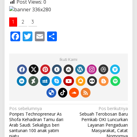
Post Views:
0
1
2
3
F
T
E
S
ac
w
m
h
e
itt
ai
ar
Ikuti Kami
b
er
l
e
o
o
k
N
Pos sebelumnya
Pos berikutnya
Ponpes Technopreneur As
Sebuah Terobosan Baru
a
Shofa Kehadiran Tamu dari
Pemkab OKI Luncurkan
v
Arab Saudi. Sekaligus beri
Layanan Pengaduan
santunan 100 anak yatim
Masyarakat, Catat
i
piatu
Nomornya