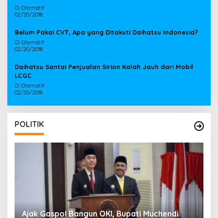
Di Otomatif
02/20/2018
Belum Pakai CVT, Apa yang Ditakuti Daihatsu Indonesia?
Di Otomatif
02/20/2018
Daihatsu Santai Penjualan Sirion Kalah Jauh dari Mobil
LCGC
Di Otomatif
02/20/2018
POLITIK
Ajak Gaspol Bangun OKI, Bupati Muchendi
B