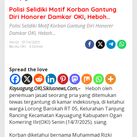
o
Polisi Selidiki Motif Korban Gantung
l
i
Diri Honorer Damkar OKI, Heboh…
s
Polisi Selidiki Motif Korban Gantung Diri Honorer
i
S
Damkar OKI, Heboh...
e
l
Nhn2t
07/14/2025
Berita
,
OKI
0 Dilihat
i
d
i
k
Spread the love
i
M
o
t
Kayuagung,OKI,Siklusnews,Com,–
Heboh oleh
i
penemuan jasad seorang pria yang ditemukan
f
tewas tergantung di kamar indekosnya, di ketahui
K
warga Lorong Barokah RT 05, Kelurahan Tanjung
o
r
Rancing Kecamatan Kayuagung Kabupaten Ogan
b
Komering Ilir(OKI) Senin (14/7/2025). siang.
a
n
Korban diketahui bernama Muhammad Rizki
G