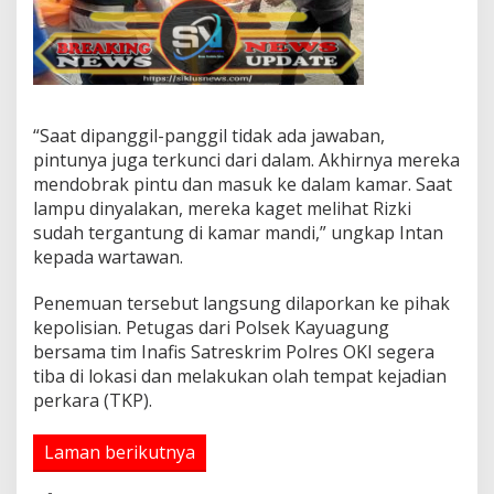
I
,
H
e
b
o
“Saat dipanggil-panggil tidak ada jawaban,
h
pintunya juga terkunci dari dalam. Akhirnya mereka
.
.
mendobrak pintu dan masuk ke dalam kamar. Saat
.
lampu dinyalakan, mereka kaget melihat Rizki
sudah tergantung di kamar mandi,” ungkap Intan
kepada wartawan.
Penemuan tersebut langsung dilaporkan ke pihak
kepolisian. Petugas dari Polsek Kayuagung
bersama tim Inafis Satreskrim Polres OKI segera
tiba di lokasi dan melakukan olah tempat kejadian
perkara (TKP).
Laman berikutnya