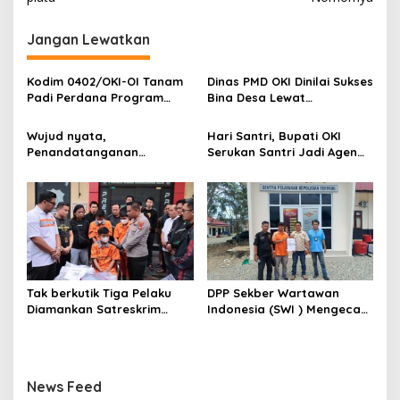
g
Jangan Lewatkan
a
s
Kodim 0402/OKI-OI Tanam
Dinas PMD OKI Dinilai Sukses
i
Padi Perdana Program
Bina Desa Lewat
p
Cetak Sawah di desa
Pendekatan Edukatif dan
Benawa
Terbuka
Wujud nyata,
Hari Santri, Bupati OKI
o
Penandatanganan
Serukan Santri Jadi Agen
s
Komitmen Bersama
Perubahan Berilmu dan
Berantas Halinar di
Berakhlak
Lingkungan
Pemasyarakatan
Kayuagung ( LP )
Tak berkutik Tiga Pelaku
DPP Sekber Wartawan
Diamankan Satreskrim
Indonesia (SWI ) Mengecam
Polres OKI ,Simak Beritanya
Aksi Terror Terhadap
Wartawan
News Feed