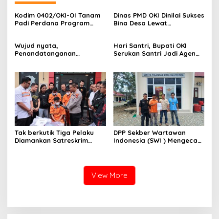
Kodim 0402/OKI-OI Tanam
Dinas PMD OKI Dinilai Sukses
Padi Perdana Program
Bina Desa Lewat
Cetak Sawah di desa
Pendekatan Edukatif dan
Benawa
Terbuka
Wujud nyata,
Hari Santri, Bupati OKI
Penandatanganan
Serukan Santri Jadi Agen
Komitmen Bersama
Perubahan Berilmu dan
Berantas Halinar di
Berakhlak
Lingkungan
Pemasyarakatan
Kayuagung ( LP )
Tak berkutik Tiga Pelaku
DPP Sekber Wartawan
Diamankan Satreskrim
Indonesia (SWI ) Mengecam
Polres OKI ,Simak Beritanya
Aksi Terror Terhadap
Wartawan
View More