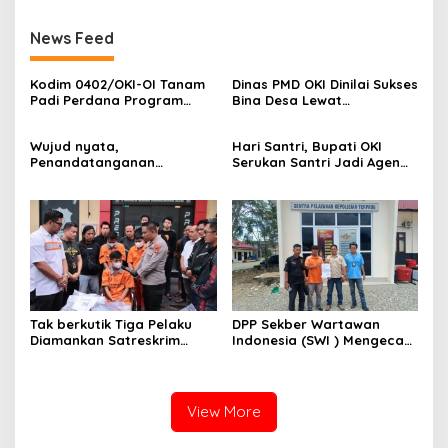
News Feed
Kodim 0402/OKI-OI Tanam
Dinas PMD OKI Dinilai Sukses
Padi Perdana Program
Bina Desa Lewat
Cetak Sawah di desa
Pendekatan Edukatif dan
Benawa
Terbuka
Wujud nyata,
Hari Santri, Bupati OKI
Penandatanganan
Serukan Santri Jadi Agen
Komitmen Bersama
Perubahan Berilmu dan
Berantas Halinar di
Berakhlak
Lingkungan
Pemasyarakatan
Kayuagung ( LP )
Tak berkutik Tiga Pelaku
DPP Sekber Wartawan
Diamankan Satreskrim
Indonesia (SWI ) Mengecam
Polres OKI ,Simak Beritanya
Aksi Terror Terhadap
Wartawan
View More