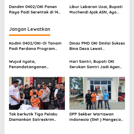
Tengah Efisiensi
Dandim 0402/OKI Panen
Libur Lebaran Usai, Bupati
Raya Padi Serentak di 14
Muchendi Ajak ASN, Ayo
Provinsi
Gaspol Layani Masyarakat!
.
Jangan Lewatkan
Kodim 0402/OKI-OI Tanam
Dinas PMD OKI Dinilai Sukses
Padi Perdana Program
Bina Desa Lewat
Cetak Sawah di desa
Pendekatan Edukatif dan
Benawa
Terbuka
Wujud nyata,
Hari Santri, Bupati OKI
Penandatanganan
Serukan Santri Jadi Agen
Komitmen Bersama
Perubahan Berilmu dan
Berantas Halinar di
Berakhlak
Lingkungan
Pemasyarakatan
Kayuagung ( LP )
Tak berkutik Tiga Pelaku
DPP Sekber Wartawan
Diamankan Satreskrim
Indonesia (SWI ) Mengecam
Polres OKI ,Simak Beritanya
Aksi Terror Terhadap
Wartawan