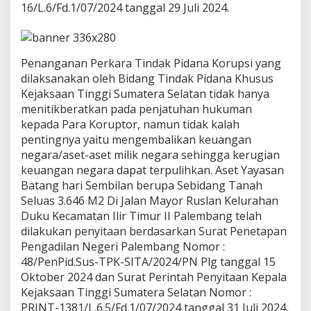
16/L.6/Fd.1/07/2024 tanggal 29 Juli 2024.
o
r
u
p
Penanganan Perkara Tindak Pidana Korupsi yang
s
i
dilaksanakan oleh Bidang Tindak Pidana Khusus
P
Kejaksaan Tinggi Sumatera Selatan tidak hanya
e
menitikberatkan pada penjatuhan hukuman
n
kepada Para Koruptor, namun tidak kalah
j
u
pentingnya yaitu mengembalikan keuangan
a
negara/aset-aset milik negara sehingga kerugian
l
keuangan negara dapat terpulihkan. Aset Yayasan
a
Batang hari Sembilan berupa Sebidang Tanah
n
Seluas 3.646 M2 Di Jalan Mayor Ruslan Kelurahan
A
s
Duku Kecamatan Ilir Timur II Palembang telah
e
dilakukan penyitaan berdasarkan Surat Penetapan
t
Pengadilan Negeri Palembang Nomor :
Y
48/PenPid.Sus-TPK-SITA/2024/PN Plg tanggal 15
a
y
Oktober 2024 dan Surat Perintah Penyitaan Kepala
a
Kejaksaan Tinggi Sumatera Selatan Nomor :
s
PRINT-1381/L.6.5/Fd.1/07/2024 tanggal 31 Juli 2024,