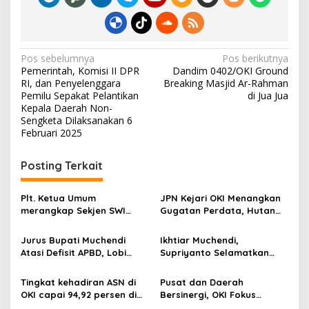
N
Pos sebelumnya
Pos berikutnya
Pemerintah, Komisi II DPR
Dandim 0402/OKI Ground
a
RI, dan Penyelenggara
Breaking Masjid Ar-Rahman
v
Pemilu Sepakat Pelantikan
di Jua Jua
Kepala Daerah Non-
i
Sengketa Dilaksanakan 6
Februari 2025
g
a
Posting Terkait
s
i
Plt. Ketua Umum
JPN Kejari OKI Menangkan
p
merangkap Sekjen SWI
Gugatan Perdata, Hutan
(Sekber Wartawan
Kota Tetap Milik Rakyat
o
Indonesia) Herry Budiman
Jurus Bupati Muchendi
Ikhtiar Muchendi,
ucapkan selamat kepada
s
Atasi Defisit APBD, Lobi
Supriyanto Selamatkan
Prof. Dr. Komaruddin
Gubernur Untuk Kucurkan
Aset Terbengkalai
Hidayat Jabat Ketua
Bantuan Keuangan
Tingkat kehadiran ASN di
Pusat dan Daerah
Dewan Pers 2025 – 2028.
OKI capai 94,92 persen di
Bersinergi, OKI Fokus
hari pertama kerja
Percepat Infrastruktur di