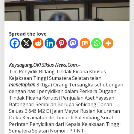
e
r
k
a
r
a
Spread the love
D
u
g
a
a
n
Kayuagung,OKI,Siklus News,Com,–
T
Tim Penyidik Bidang Tindak Pidana Khusus
i
Kejaksaan Tinggi Sumatera Selatan telah
n
menetapkan
3 (tiga) Orang Tersangka sehubungan
d
dengan hasil penyidikan dalam Perkara Dugaan
a
k
Tindak Pidana Korupsi Penjualan Aset Yayasan
P
Batanghari Sembilan Berupa Sebidang Tanah
i
Seluas 3.646 M2 Di Jalan Mayor Ruslan Kelurahan
d
Duku Kecamatan Ilir Timur Ii Palembang Surat
a
n
Perintah Penyidikan dari Kepala Kejaksaan Tinggi
a
Sumatera Selatan Nomor : PRINT-
K