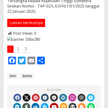
Tersangka Kepala Kejaksaan Tinggi Sumatera
b
a
Selatan Nomor : TAP-02/L.6.5/Fd.1/01/2025 tanggal
n
22 Januari 2025;
g
.
Laman berikutnya
Post Views:
0
1
2
3
F
T
E
S
ac
w
m
h
e
itt
ai
ar
Beri
Berita
b
er
l
e
o
Ikuti Kami
o
k