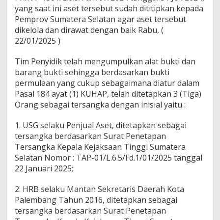
a
yang saat ini aset tersebut sudah dititipkan kepada
n
Pemprov Sumatera Selatan agar aset tersebut
B
a
dikelola dan dirawat dengan baik Rabu, (
t
22/01/2025 )
a
n
Tim Penyidik telah mengumpulkan alat bukti dan
g
barang bukti sehingga berdasarkan bukti
h
a
permulaan yang cukup sebagaimana diatur dalam
r
Pasal 184 ayat (1) KUHAP, telah ditetapkan 3 (Tiga)
i
Orang sebagai tersangka dengan inisial yaitu :
S
e
1. USG selaku Penjual Aset, ditetapkan sebagai
m
b
tersangka berdasarkan Surat Penetapan
i
Tersangka Kepala Kejaksaan Tinggi Sumatera
l
Selatan Nomor : TAP-01/L.6.5/Fd.1/01/2025 tanggal
a
22 Januari 2025;
n
P
a
2. HRB selaku Mantan Sekretaris Daerah Kota
l
Palembang Tahun 2016, ditetapkan sebagai
e
tersangka berdasarkan Surat Penetapan
m