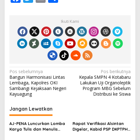
ac
w
m
h
g
u
e
itt
ai
ar
n
Ikuti Kami
g
b
er
l
e
P
i
o
p
o
i
l
k
P
e
r
N
Pos sebelumnya
Pos berikutnya
k
Bangun Harmonisasi Lintas
Kepala SMPN 4 Kotabaru
u
a
Lembaga, Kapolres OKI
Lakukan Uji Organoleptik
a
v
Sambangi Kejaksaan Negeri
Program MBG Sebelum
t
Kayuagung
Distribusi ke Siswa
K
i
e
g
t
Jangan Lewatkan
a
a
h
s
a
‎AJ-PENA Luncurkan Lomba
Rapat Verifikasi Alsintan
n
Karya Tulis dan Menulis
Digelar, Kabid PSP DKPTPH
i
a
Berita, Program Awal
OKI Menghilang di Tengah