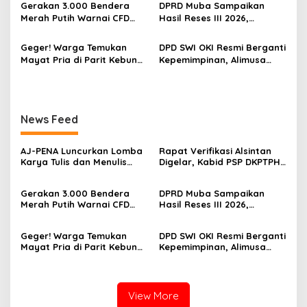
n
p
Membangun Generasi
Sorotan Dugaan Gratifikasi
Gerakan 3.000 Bendera
DPRD Muba Sampaikan
P
Jurnalis Muda Berdaya
Merah Putih Warnai CFD
Hasil Reses III 2026,
o
a
Saing
Kayuagung, OKI Sambut
Aspirasi Warga Siap Masuk
n
s
HUT Ke-81 RI dengan
Agenda Pembangunan
Geger! Warga Temukan
DPD SWI OKI Resmi Berganti
g
Semangat Persatuan
Mayat Pria di Parit Kebun
Kepemimpinan, Alimusa
a
Sawit PT Hindoli, Polisi
Nahkodai Organisasi
n
Lakukan Penyelidikan
Periode 2026–2031
Intensif
News Feed
‎AJ-PENA Luncurkan Lomba
Rapat Verifikasi Alsintan
Karya Tulis dan Menulis
Digelar, Kabid PSP DKPTPH
Berita, Program Awal
OKI Menghilang di Tengah
Membangun Generasi
Sorotan Dugaan Gratifikasi
Gerakan 3.000 Bendera
DPRD Muba Sampaikan
Jurnalis Muda Berdaya
Merah Putih Warnai CFD
Hasil Reses III 2026,
Saing
Kayuagung, OKI Sambut
Aspirasi Warga Siap Masuk
HUT Ke-81 RI dengan
Agenda Pembangunan
Geger! Warga Temukan
DPD SWI OKI Resmi Berganti
Semangat Persatuan
Mayat Pria di Parit Kebun
Kepemimpinan, Alimusa
Sawit PT Hindoli, Polisi
Nahkodai Organisasi
Lakukan Penyelidikan
Periode 2026–2031
Intensif
View More