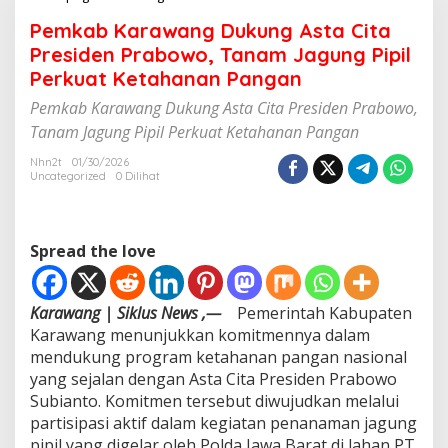
e
Pemkab Karawang Dukung Asta Cita
m
k
Presiden Prabowo, Tanam Jagung Pipil
a
Perkuat Ketahanan Pangan
b
K
Pemkab Karawang Dukung Asta Cita Presiden Prabowo,
a
Tanam Jagung Pipil Perkuat Ketahanan Pangan
r
a
Nhn2t
01/30/2026
w
Uncategorized
0 Dilihat
a
n
g
D
Spread the love
u
k
u
Karawang | Siklus News ,—
Pemerintah Kabupaten
n
Karawang menunjukkan komitmennya dalam
g
mendukung program ketahanan pangan nasional
A
s
yang sejalan dengan Asta Cita Presiden Prabowo
t
Subianto. Komitmen tersebut diwujudkan melalui
a
partisipasi aktif dalam kegiatan penanaman jagung
C
pipil yang digelar oleh Polda Jawa Barat di lahan PT
i