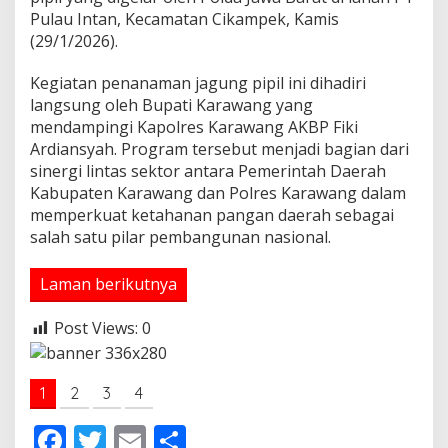
t
Pulau Intan, Kecamatan Cikampek, Kamis
a
(29/1/2026).
P
r
Kegiatan penanaman jagung pipil ini dihadiri
e
langsung oleh Bupati Karawang yang
s
i
mendampingi Kapolres Karawang AKBP Fiki
d
Ardiansyah. Program tersebut menjadi bagian dari
e
sinergi lintas sektor antara Pemerintah Daerah
n
Kabupaten Karawang dan Polres Karawang dalam
P
memperkuat ketahanan pangan daerah sebagai
r
a
salah satu pilar pembangunan nasional.
b
o
Laman berikutnya
w
o
,
Post Views:
0
T
a
n
1
2
3
4
a
m
F
T
E
S
J
a