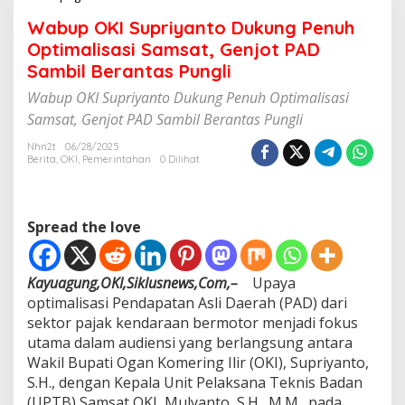
a
Wabup OKI Supriyanto Dukung Penuh
b
u
Optimalisasi Samsat, Genjot PAD
p
Sambil Berantas Pungli
O
K
Wabup OKI Supriyanto Dukung Penuh Optimalisasi
I
Samsat, Genjot PAD Sambil Berantas Pungli
S
u
Nhn2t
06/28/2025
p
Berita
,
OKI
,
Pemerintahan
0 Dilihat
r
i
y
a
Spread the love
n
t
o
Kayuagung,OKI,Siklusnews,Com,–
Upaya
D
optimalisasi Pendapatan Asli Daerah (PAD) dari
u
sektor pajak kendaraan bermotor menjadi fokus
k
u
utama dalam audiensi yang berlangsung antara
n
Wakil Bupati Ogan Komering Ilir (OKI), Supriyanto,
g
S.H., dengan Kepala Unit Pelaksana Teknis Badan
P
(UPTB) Samsat OKI, Mulyanto, S.H., M.M., pada
e