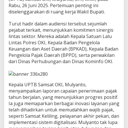
n
Rabu, 26 Juni 2025. Pertemuan penting ini
u
diselenggarakan di ruang kerja Wakil Bupati.
h
O
Turut hadir dalam audiensi tersebut sejumlah
p
pejabat terkait, menunjukkan komitmen sinergis
t
i
lintas sektor. Mereka adalah Kepala Satuan Lalu
m
Lintas Polres OKI, Kepala Badan Pengelola
a
Keuangan dan Aset Daerah (BPKAD), Kepala Badan
l
Pengelola Pajak Daerah (BPPD), serta perwakilan
i
dari Dinas Perhubungan dan Dinas Kominfo OKI.
s
a
s
i
S
Kepala UPTB Samsat OKI, Mulyanto,
a
menyampaikan laporan capaian penerimaan pajak
m
tahun berjalan, yang menunjukkan progres positif.
s
a
Ia juga memaparkan berbagai inovasi layanan yang
t
telah dihadirkan untuk memudahkan wajib pajak,
,
seperti Samsat Keliling, pelayanan akhir pekan, dan
G
implementasi sistem digitalisasi. Mulyanto tak lupa
e
n