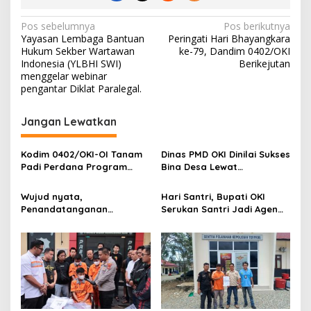
l
i
N
Pos sebelumnya
Pos berikutnya
Yayasan Lembaga Bantuan
Peringati Hari Bhayangkara
a
Hukum Sekber Wartawan
ke-79, Dandim 0402/OKI
v
Indonesia (YLBHI SWI)
Berikejutan
menggelar webinar
i
pengantar Diklat Paralegal.
g
Jangan Lewatkan
a
s
Kodim 0402/OKI-OI Tanam
Dinas PMD OKI Dinilai Sukses
i
Padi Perdana Program
Bina Desa Lewat
p
Cetak Sawah di desa
Pendekatan Edukatif dan
Benawa
Terbuka
Wujud nyata,
Hari Santri, Bupati OKI
o
Penandatanganan
Serukan Santri Jadi Agen
s
Komitmen Bersama
Perubahan Berilmu dan
Berantas Halinar di
Berakhlak
Lingkungan
Pemasyarakatan
Kayuagung ( LP )