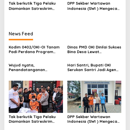
Tak berkutik Tiga Pelaku
DPP Sekber Wartawan
Diamankan Satreskrim
Indonesia (SWI ) Mengecam
Polres OKI ,Simak Beritanya
Aksi Terror Terhadap
Wartawan
News Feed
Kodim 0402/OKI-OI Tanam
Dinas PMD OKI Dinilai Sukses
Padi Perdana Program
Bina Desa Lewat
Cetak Sawah di desa
Pendekatan Edukatif dan
Benawa
Terbuka
Wujud nyata,
Hari Santri, Bupati OKI
Penandatanganan
Serukan Santri Jadi Agen
Komitmen Bersama
Perubahan Berilmu dan
Berantas Halinar di
Berakhlak
Lingkungan
Pemasyarakatan
Kayuagung ( LP )
Tak berkutik Tiga Pelaku
DPP Sekber Wartawan
Diamankan Satreskrim
Indonesia (SWI ) Mengecam
Polres OKI ,Simak Beritanya
Aksi Terror Terhadap