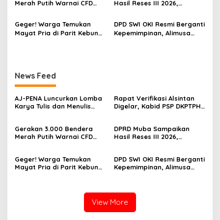
Merah Putih Warnai CFD
Hasil Reses III 2026,
Saing
Kayuagung, OKI Sambut
Aspirasi Warga Siap Masuk
HUT Ke-81 RI dengan
Agenda Pembangunan
Geger! Warga Temukan
DPD SWI OKI Resmi Berganti
Semangat Persatuan
Mayat Pria di Parit Kebun
Kepemimpinan, Alimusa
Sawit PT Hindoli, Polisi
Nahkodai Organisasi
Lakukan Penyelidikan
Periode 2026–2031
Intensif
News Feed
‎AJ-PENA Luncurkan Lomba
Rapat Verifikasi Alsintan
Karya Tulis dan Menulis
Digelar, Kabid PSP DKPTPH
Berita, Program Awal
OKI Menghilang di Tengah
Membangun Generasi
Sorotan Dugaan Gratifikasi
Gerakan 3.000 Bendera
DPRD Muba Sampaikan
Jurnalis Muda Berdaya
Merah Putih Warnai CFD
Hasil Reses III 2026,
Saing
Kayuagung, OKI Sambut
Aspirasi Warga Siap Masuk
HUT Ke-81 RI dengan
Agenda Pembangunan
Geger! Warga Temukan
DPD SWI OKI Resmi Berganti
Semangat Persatuan
Mayat Pria di Parit Kebun
Kepemimpinan, Alimusa
Sawit PT Hindoli, Polisi
Nahkodai Organisasi
Lakukan Penyelidikan
Periode 2026–2031
Intensif
View More