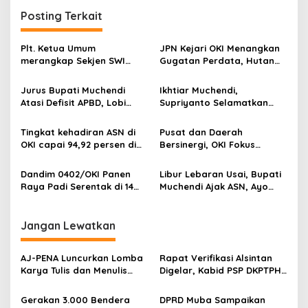
g
Posting Terkait
a
s
Plt. Ketua Umum
JPN Kejari OKI Menangkan
i
merangkap Sekjen SWI
Gugatan Perdata, Hutan
p
(Sekber Wartawan
Kota Tetap Milik Rakyat
Indonesia) Herry Budiman
Jurus Bupati Muchendi
Ikhtiar Muchendi,
o
ucapkan selamat kepada
Atasi Defisit APBD, Lobi
Supriyanto Selamatkan
Prof. Dr. Komaruddin
s
Gubernur Untuk Kucurkan
Aset Terbengkalai
Hidayat Jabat Ketua
Bantuan Keuangan
Tingkat kehadiran ASN di
Pusat dan Daerah
Dewan Pers 2025 – 2028.
OKI capai 94,92 persen di
Bersinergi, OKI Fokus
hari pertama kerja
Percepat Infrastruktur di
Tengah Efisiensi
Dandim 0402/OKI Panen
Libur Lebaran Usai, Bupati
Raya Padi Serentak di 14
Muchendi Ajak ASN, Ayo
Provinsi
Gaspol Layani Masyarakat!
.
Jangan Lewatkan
‎AJ-PENA Luncurkan Lomba
Rapat Verifikasi Alsintan
Karya Tulis dan Menulis
Digelar, Kabid PSP DKPTPH
Berita, Program Awal
OKI Menghilang di Tengah
Membangun Generasi
Sorotan Dugaan Gratifikasi
Gerakan 3.000 Bendera
DPRD Muba Sampaikan
Jurnalis Muda Berdaya