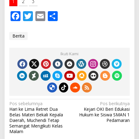
1
2
3
F
T
E
S
ac
w
m
h
e
itt
ai
ar
Berita
b
er
l
e
o
Ikuti Kami
o
k
N
Pos sebelumnya
Pos berikutnya
Hari ke Lima Retret Dua
Kejari OKI Beri Edukasi
a
Belas Materi Bekali Kepala
Hukum ke Siswa SMAN 1
v
Daerah, Muchendi Tetap
Pedamaran
Semangat Mengikuti Kelas
i
Malam