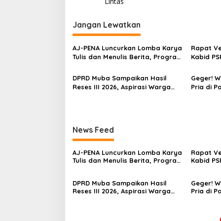
Lintas
i
g
Jangan Lewatkan
a
s
‎AJ-PENA Luncurkan Lomba Karya
Rapat Ver
Tulis dan Menulis Berita, Program
Kabid PS
i
Awal Membangun Generasi
Menghila
Jurnalis Muda Berdaya Saing
p
Dugaan G
DPRD Muba Sampaikan Hasil
Geger! 
Reses III 2026, Aspirasi Warga
Pria di P
o
Siap Masuk Agenda
Hindoli, 
s
Pembangunan
Penyelidi
News Feed
‎AJ-PENA Luncurkan Lomba Karya
Rapat Ver
Tulis dan Menulis Berita, Program
Kabid PS
Awal Membangun Generasi
Menghila
Jurnalis Muda Berdaya Saing
Dugaan G
DPRD Muba Sampaikan Hasil
Geger! 
Reses III 2026, Aspirasi Warga
Pria di P
Siap Masuk Agenda
Hindoli, 
Pembangunan
Penyelidi