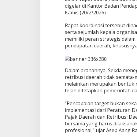
i
digelar di Kantor Badan Pend
p
Kamis (20/2/2026).
e
t
Rapat koordinasi tersebut diha
a
k
serta sejumlah kepala organis
a
memiliki peran strategis dala
n
pendapatan daerah, khususnya d
Dalam arahannya, Sekda mene
retribusi daerah tidak semata-
melainkan merupakan bentuk n
telah ditetapkan pemerintah da
“Pencapaian target bukan seka
implementasi dari Peraturan 
Pajak Daerah dan Retribusi Dae
bersama yang harus dilaksanak
profesional,” ujar Asep Aang R