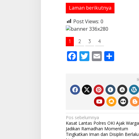
Laman berikutnya
Post Views:
0
1
2
3
4
F
T
E
S
ac
w
m
h
e
itt
ai
ar
I
b
er
l
e
o
o
k
N
Pos sebelumnya
Kasat Lantas Polres OKI Ajak Warga
a
Jadikan Ramadhan Momentum
v
Tingkatkan Iman dan Disiplin Berlalu