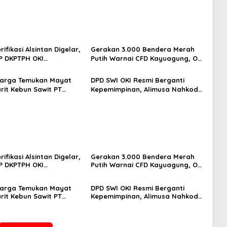
ifikasi Alsintan Digelar,
Gerakan 3.000 Bendera Merah
P DKPTPH OKI
Putih Warnai CFD Kayuagung, OKI
ng di Tengah Sorotan
Sambut HUT Ke-81 RI dengan
ratifikasi
Semangat Persatuan
Warga Temukan Mayat
DPD SWI OKI Resmi Berganti
arit Kebun Sawit PT
Kepemimpinan, Alimusa Nahkodai
Polisi Lakukan
Organisasi Periode 2026–2031
kan Intensif
ifikasi Alsintan Digelar,
Gerakan 3.000 Bendera Merah
P DKPTPH OKI
Putih Warnai CFD Kayuagung, OKI
ng di Tengah Sorotan
Sambut HUT Ke-81 RI dengan
ratifikasi
Semangat Persatuan
Warga Temukan Mayat
DPD SWI OKI Resmi Berganti
arit Kebun Sawit PT
Kepemimpinan, Alimusa Nahkodai
Polisi Lakukan
Organisasi Periode 2026–2031
kan Intensif