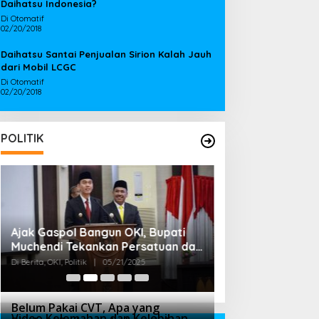
Daihatsu Indonesia?
Di Otomatif
02/20/2018
Daihatsu Santai Penjualan Sirion Kalah Jauh
dari Mobil LCGC
Di Otomatif
02/20/2018
POLITIK
Ajak Gaspol Bangun OKI, Bupati
Bupati OKI Terpi
Muchendi Tekankan Persatuan dan
Mahzareki Lobi 
Kebersamaan
Menteri, Untuk 
Di Berita, OKI, Politik
|
05/21/2025
Di Berita, OKI, Politik
|
Belum Pakai CVT, Apa yang
Video Kelemahan dan Kelebihan