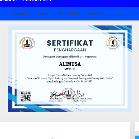
ndra
Sepakbola
Daihatsu
Partai Politik
Sepakbola Kita
Banjir Jaka