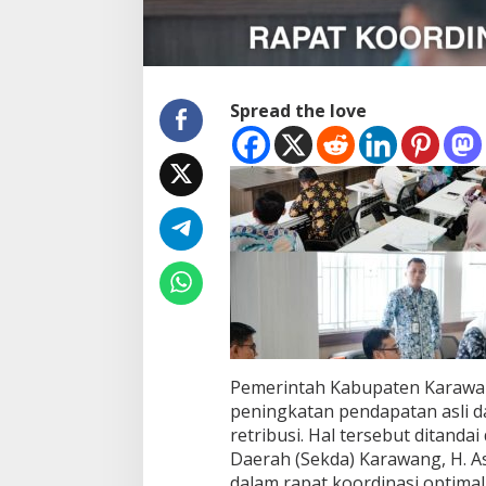
a
r
g
e
t
P
Spread the love
e
n
d
a
p
a
t
a
n
2
0
2
7
M
Pemerintah Kabupaten Karawan
u
peningkatan pendapatan asli da
l
retribusi. Hal tersebut ditanda
a
Daerah (Sekda) Karawang, H. A
i
D
dalam rapat koordinasi optimal