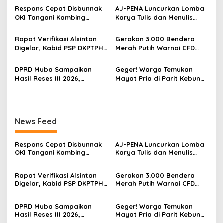
s
Respons Cepat Disbunnak
‎AJ-PENA Luncurkan Lomba
i
OKI Tangani Kambing
Karya Tulis dan Menulis
p
Terserang Pink Eye dan Orf,
Berita, Program Awal
Peternak Diminta Waspadai
Membangun Generasi
Rapat Verifikasi Alsintan
Gerakan 3.000 Bendera
o
Penularan
Jurnalis Muda Berdaya
Digelar, Kabid PSP DKPTPH
Merah Putih Warnai CFD
Saing
s
OKI Menghilang di Tengah
Kayuagung, OKI Sambut
Sorotan Dugaan Gratifikasi
HUT Ke-81 RI dengan
DPRD Muba Sampaikan
Geger! Warga Temukan
Semangat Persatuan
Hasil Reses III 2026,
Mayat Pria di Parit Kebun
Aspirasi Warga Siap Masuk
Sawit PT Hindoli, Polisi
Agenda Pembangunan
Lakukan Penyelidikan
Intensif
News Feed
Respons Cepat Disbunnak
‎AJ-PENA Luncurkan Lomba
OKI Tangani Kambing
Karya Tulis dan Menulis
Terserang Pink Eye dan Orf,
Berita, Program Awal
Peternak Diminta Waspadai
Membangun Generasi
Rapat Verifikasi Alsintan
Gerakan 3.000 Bendera
Penularan
Jurnalis Muda Berdaya
Digelar, Kabid PSP DKPTPH
Merah Putih Warnai CFD
Saing
OKI Menghilang di Tengah
Kayuagung, OKI Sambut
Sorotan Dugaan Gratifikasi
HUT Ke-81 RI dengan
DPRD Muba Sampaikan
Geger! Warga Temukan
Semangat Persatuan
Hasil Reses III 2026,
Mayat Pria di Parit Kebun
Aspirasi Warga Siap Masuk
Sawit PT Hindoli, Polisi