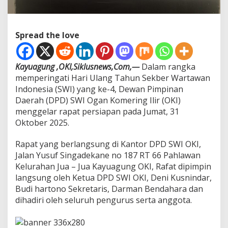
U
T
k
Spread the love
e
-
4
t
Kayuagung ,OKI,Siklusnews,Com,—
Dalam rangka
a
memperingati Hari Ulang Tahun Sekber Wartawan
h
Indonesia (SWI) yang ke-4, Dewan Pimpinan
u
Daerah (DPD) SWI Ogan Komering Ilir (OKI)
n
menggelar rapat persiapan pada Jumat, 31
Oktober 2025.
Rapat yang berlangsung di Kantor DPD SWI OKI,
Jalan Yusuf Singadekane no 187 RT 66 Pahlawan
Kelurahan Jua – Jua Kayuagung OKI, Rafat dipimpin
langsung oleh Ketua DPD SWI OKI, Deni Kusnindar,
Budi hartono Sekretaris, Darman Bendahara dan
dihadiri oleh seluruh pengurus serta anggota.