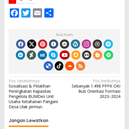
F
T
E
S
ac
w
m
h
e
itt
ai
ar
Ikuti Kami
b
er
l
e
o
o
k
N
Pos sebelumnya
Pos berikutnya
Sosialisasi & Pelatihan
Sebanyak 1.498 PPPK OKI
a
Peningkatan Kapasitas
Ikuti Orientasi Formasi
v
Pengelola BUMDes Unit
2023–2024
Usaha Ketahanan Pangani
i
Desa Ulak jermun.
g
Jangan Lewatkan
a