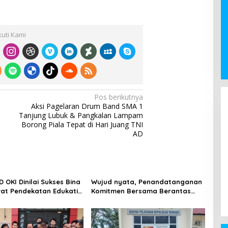
kuti Kami
Masa Sidang III Tahun 2024 – 2025
Kunker Anggota DPRD OKI, Bakri
Tarmusi,SE Siap Dengar Keluhan
Pos berikutnya
Di Berita, OKI, Politik
|
06/26/2025
Warga
Aksi Pagelaran Drum Band SMA 1
Tanjung Lubuk & Pangkalan Lampam
Borong Piala Tepat di Hari Juang TNI
AD
 OKI Dinilai Sukses Bina
Wujud nyata, Penandatanganan
at Pendekatan Edukatif
Komitmen Bersama Berantas
uka
Halinar di Lingkungan
Pemasyarakatan Kayuagung ( LP
)