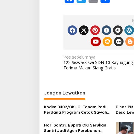
e
ac
w
m
h
n
A
e
itt
ai
ar
S
I
b
er
l
e
N
d
o
i
O
o
K
I
k
D
N
Pos sebelumnya
i
122 Siswa/Siswi SDN 10 Kayuagung
a
n
Terima Makan Siang Gratis
i
v
l
i
a
i
g
Jangan Lewatkan
B
a
a
i
s
Kodim 0402/OKI-OI Tanam Padi
Dinas PMD
k
Perdana Program Cetak Sawah
Desa Lew
i
di desa Benawa
dan Terb
p
Hari Santri, Bupati OKI Serukan
Santri Jadi Agen Perubahan
o