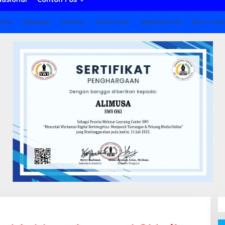
ndra
Sepakbola
Daihatsu
Partai Politik
Sepakbola Kita
Banjir Jaka