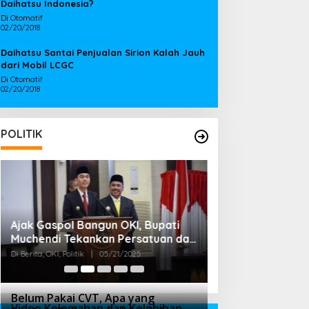
Daihatsu Indonesia?
Di Otomatif
02/20/2018
Daihatsu Santai Penjualan Sirion Kalah Jauh
dari Mobil LCGC
Di Otomatif
02/20/2018
POLITIK
Ajak Gaspol Bangun OKI, Bupati
Bupati OKI Terpi
Muchendi Tekankan Persatuan dan
Mahzareki Lobi 
Kebersamaan
Menteri, Untuk 
Di Berita, OKI, Politik
|
05/21/2025
Di Berita, OKI, Politik
|
Belum Pakai CVT, Apa yang
Video Kelemahan dan Kelebihan