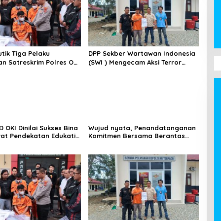
tik Tiga Pelaku
DPP Sekber Wartawan Indonesia
n Satreskrim Polres OKI
(SWI ) Mengecam Aksi Terror
eritanya
Terhadap Wartawan
 OKI Dinilai Sukses Bina
Wujud nyata, Penandatanganan
at Pendekatan Edukatif
Komitmen Bersama Berantas
uka
Halinar di Lingkungan
Pemasyarakatan Kayuagung ( LP
)