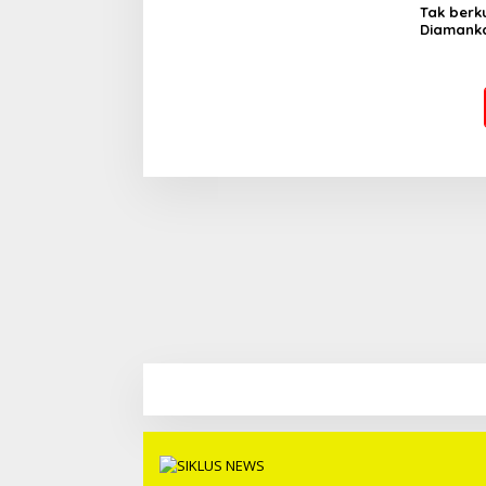
Tak berku
Diamanka
,Simak B