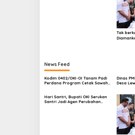
Berilmu dan Berakhlak
s
Tak berku
Diamanka
,Simak B
News Feed
Kodim 0402/OKI-OI Tanam Padi
Dinas PMD
Perdana Program Cetak Sawah
Desa Lew
di desa Benawa
dan Terb
Hari Santri, Bupati OKI Serukan
Santri Jadi Agen Perubahan
Berilmu dan Berakhlak