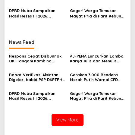
o
Saing
OKI Menghilang di Tengah
Kayuagung, OKI Sambut
s
Sorotan Dugaan Gratifikasi
HUT Ke-81 RI dengan
DPRD Muba Sampaikan
Geger! Warga Temukan
Semangat Persatuan
Hasil Reses III 2026,
Mayat Pria di Parit Kebun
Aspirasi Warga Siap Masuk
Sawit PT Hindoli, Polisi
Agenda Pembangunan
Lakukan Penyelidikan
Intensif
News Feed
Respons Cepat Disbunnak
‎AJ-PENA Luncurkan Lomba
OKI Tangani Kambing
Karya Tulis dan Menulis
Terserang Pink Eye dan Orf,
Berita, Program Awal
Peternak Diminta Waspadai
Membangun Generasi
Rapat Verifikasi Alsintan
Gerakan 3.000 Bendera
Penularan
Jurnalis Muda Berdaya
Digelar, Kabid PSP DKPTPH
Merah Putih Warnai CFD
Saing
OKI Menghilang di Tengah
Kayuagung, OKI Sambut
Sorotan Dugaan Gratifikasi
HUT Ke-81 RI dengan
DPRD Muba Sampaikan
Geger! Warga Temukan
Semangat Persatuan
Hasil Reses III 2026,
Mayat Pria di Parit Kebun
Aspirasi Warga Siap Masuk
Sawit PT Hindoli, Polisi
Agenda Pembangunan
Lakukan Penyelidikan
Intensif
View More