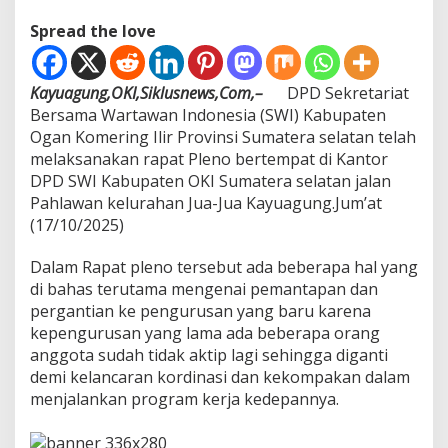
o
Spread the love
g
r
a
m
Kayuagung,OKI,Siklusnews,Com,–
DPD Sekretariat
K
Bersama Wartawan Indonesia (SWI) Kabupaten
e
Ogan Komering Ilir Provinsi Sumatera selatan telah
r
melaksanakan rapat Pleno bertempat di Kantor
j
a
DPD SWI Kabupaten OKI Sumatera selatan jalan
d
Pahlawan kelurahan Jua-Jua Kayuagung.Jum’at
a
(17/10/2025)
n
M
Dalam Rapat pleno tersebut ada beberapa hal yang
a
n
di bahas terutama mengenai pemantapan dan
t
pergantian ke pengurusan yang baru karena
a
kepengurusan yang lama ada beberapa orang
p
anggota sudah tidak aktip lagi sehingga diganti
k
a
demi kelancaran kordinasi dan kekompakan dalam
n
menjalankan program kerja kedepannya.
k
e
p