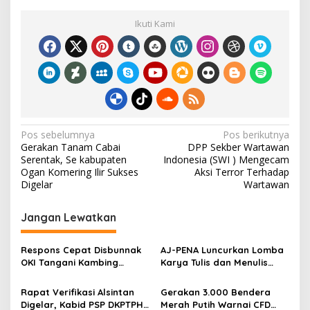
e
itt
ai
ar
Ikuti Kami
b
er
l
e
o
o
k
N
Pos sebelumnya
Pos berikutnya
Gerakan Tanam Cabai
DPP Sekber Wartawan
a
Serentak, Se kabupaten
Indonesia (SWI ) Mengecam
v
Ogan Komering Ilir Sukses
Aksi Terror Terhadap
Digelar
Wartawan
i
g
Jangan Lewatkan
a
s
Respons Cepat Disbunnak
‎AJ-PENA Luncurkan Lomba
OKI Tangani Kambing
Karya Tulis dan Menulis
i
Terserang Pink Eye dan Orf,
Berita, Program Awal
p
Peternak Diminta Waspadai
Membangun Generasi
Rapat Verifikasi Alsintan
Gerakan 3.000 Bendera
Penularan
Jurnalis Muda Berdaya
Digelar, Kabid PSP DKPTPH
Merah Putih Warnai CFD