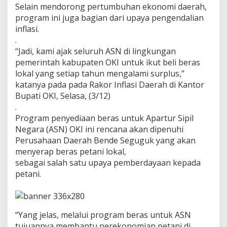
Selain mendorong pertumbuhan ekonomi daerah,
a
program ini juga bagian dari upaya pengendalian
s
P
inflasi.
e
.
t
“Jadi, kami ajak seluruh ASN di lingkungan
a
pemerintah kabupaten OKI untuk ikut beli beras
n
i
lokal yang setiap tahun mengalami surplus,”
L
katanya pada pada Rakor Inflasi Daerah di Kantor
o
Bupati OKI, Selasa, (3/12)
k
.
a
Program penyediaan beras untuk Apartur Sipil
l
Negara (ASN) OKI ini rencana akan dipenuhi
Perusahaan Daerah Bende Seguguk yang akan
menyerap beras petani lokal,
sebagai salah satu upaya pemberdayaan kepada
petani.
“Yang jelas, melalui program beras untuk ASN
tujuannya membantu perekonomian petani di