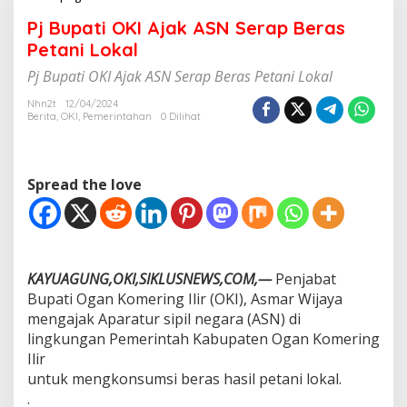
j
Pj Bupati OKI Ajak ASN Serap Beras
B
u
Petani Lokal
p
Pj Bupati OKI Ajak ASN Serap Beras Petani Lokal
a
t
Nhn2t
12/04/2024
i
Berita
,
OKI
,
Pemerintahan
0 Dilihat
O
K
I
A
Spread the love
j
a
k
A
S
N
KAYUAGUNG,OKI,SIKLUSNEWS,COM,—
Penjabat
S
Bupati Ogan Komering Ilir (OKI), Asmar Wijaya
e
mengajak Aparatur sipil negara (ASN) di
r
lingkungan Pemerintah Kabupaten Ogan Komering
a
p
Ilir
B
untuk mengkonsumsi beras hasil petani lokal.
e
.
r