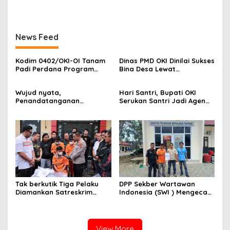
Polres OKI ,Simak Beritanya
Aksi Terror Terhadap
Wartawan
News Feed
Kodim 0402/OKI-OI Tanam
Dinas PMD OKI Dinilai Sukses
Padi Perdana Program
Bina Desa Lewat
Cetak Sawah di desa
Pendekatan Edukatif dan
Benawa
Terbuka
Wujud nyata,
Hari Santri, Bupati OKI
Penandatanganan
Serukan Santri Jadi Agen
Komitmen Bersama
Perubahan Berilmu dan
Berantas Halinar di
Berakhlak
Lingkungan
Pemasyarakatan
Kayuagung ( LP )
Tak berkutik Tiga Pelaku
DPP Sekber Wartawan
Diamankan Satreskrim
Indonesia (SWI ) Mengecam
Polres OKI ,Simak Beritanya
Aksi Terror Terhadap
Wartawan
View More