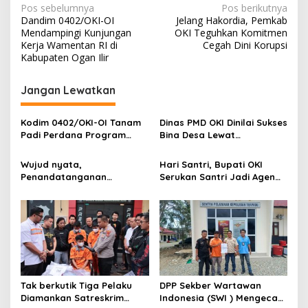
N
Pos sebelumnya
Pos berikutnya
Dandim 0402/OKI-OI
Jelang Hakordia, Pemkab
a
Mendampingi Kunjungan
OKI Teguhkan Komitmen
v
Kerja Wamentan RI di
Cegah Dini Korupsi
Kabupaten Ogan Ilir
i
g
Jangan Lewatkan
a
s
Kodim 0402/OKI-OI Tanam
Dinas PMD OKI Dinilai Sukses
Padi Perdana Program
Bina Desa Lewat
i
Cetak Sawah di desa
Pendekatan Edukatif dan
p
Benawa
Terbuka
Wujud nyata,
Hari Santri, Bupati OKI
Penandatanganan
Serukan Santri Jadi Agen
o
Komitmen Bersama
Perubahan Berilmu dan
s
Berantas Halinar di
Berakhlak
Lingkungan
Pemasyarakatan
Kayuagung ( LP )
Tak berkutik Tiga Pelaku
DPP Sekber Wartawan
Diamankan Satreskrim
Indonesia (SWI ) Mengecam