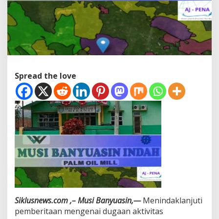
r
a
h
k
a
n
k
e
Spread the love
P
T
A
g
r
i
n
a
s
,
I
n
i
P
Siklusnews.com ,– Musi Banyuasin,—
Menindaklanjuti
e
n
pemberitaan mengenai dugaan aktivitas
j