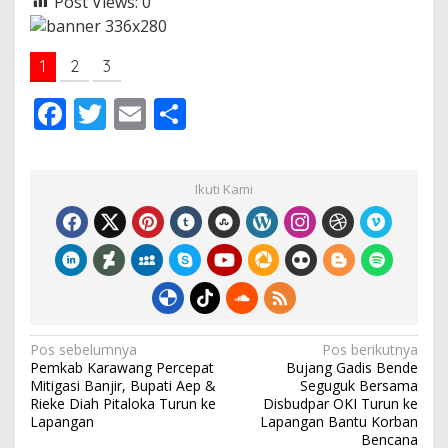
Post Views:
0
1
2
3
F
T
E
S
ac
w
m
h
e
itt
ai
ar
Ikuti Kami
b
er
l
e
o
o
k
N
Pos sebelumnya
Pos berikutnya
Pemkab Karawang Percepat
Bujang Gadis Bende
a
Mitigasi Banjir, Bupati Aep &
Seguguk Bersama
v
Rieke Diah Pitaloka Turun ke
Disbudpar OKI Turun ke
Lapangan
Lapangan Bantu Korban
i
Bencana