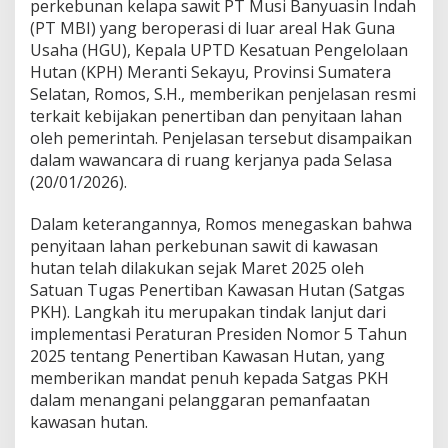
perkebunan kelapa sawit PT Musi Banyuasin Indah
e
(PT MBI) yang beroperasi di luar areal Hak Guna
l
Usaha (HGU), Kepala UPTD Kesatuan Pengelolaan
a
Hutan (KPH) Meranti Sekayu, Provinsi Sumatera
s
a
Selatan, Romos, S.H., memberikan penjelasan resmi
n
terkait kebijakan penertiban dan penyitaan lahan
K
oleh pemerintah. Penjelasan tersebut disampaikan
P
dalam wawancara di ruang kerjanya pada Selasa
H
M
(20/01/2026).
e
r
Dalam keterangannya, Romos menegaskan bahwa
a
penyitaan lahan perkebunan sawit di kawasan
n
hutan telah dilakukan sejak Maret 2025 oleh
t
i
Satuan Tugas Penertiban Kawasan Hutan (Satgas
PKH). Langkah itu merupakan tindak lanjut dari
implementasi Peraturan Presiden Nomor 5 Tahun
2025 tentang Penertiban Kawasan Hutan, yang
memberikan mandat penuh kepada Satgas PKH
dalam menangani pelanggaran pemanfaatan
kawasan hutan.