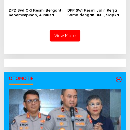
Aspirasi Warga Siap Masuk
Sawit PT Hindoli, Polisi
Agenda Pembangunan
Lakukan Penyelidikan
DPD SWI OKI Resmi Berganti
DPP SWI Resmi Jalin Kerja
Intensif
Kepemimpinan, Alimusa
Sama dengan UMJ, Siapkan
Nahkodai Organisasi
UKW bagi 60 Wartawan
Periode 2026–2031
dari Berbagai Daerah
View More
OTOMOTIF