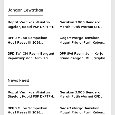
g
Jangan Lewatkan
a
s
Rapat Verifikasi Alsintan
Gerakan 3.000 Bendera
i
Digelar, Kabid PSP DKPTPH
Merah Putih Warnai CFD
p
OKI Menghilang di Tengah
Kayuagung, OKI Sambut
Sorotan Dugaan Gratifikasi
HUT Ke-81 RI dengan
DPRD Muba Sampaikan
Geger! Warga Temukan
o
Semangat Persatuan
Hasil Reses III 2026,
Mayat Pria di Parit Kebun
s
Aspirasi Warga Siap Masuk
Sawit PT Hindoli, Polisi
Agenda Pembangunan
Lakukan Penyelidikan
DPD SWI OKI Resmi Berganti
DPP SWI Resmi Jalin Kerja
Intensif
Kepemimpinan, Alimusa
Sama dengan UMJ, Siapkan
Nahkodai Organisasi
UKW bagi 60 Wartawan
Periode 2026–2031
dari Berbagai Daerah
News Feed
Rapat Verifikasi Alsintan
Gerakan 3.000 Bendera
Digelar, Kabid PSP DKPTPH
Merah Putih Warnai CFD
OKI Menghilang di Tengah
Kayuagung, OKI Sambut
Sorotan Dugaan Gratifikasi
HUT Ke-81 RI dengan
DPRD Muba Sampaikan
Geger! Warga Temukan
Semangat Persatuan
Hasil Reses III 2026,
Mayat Pria di Parit Kebun