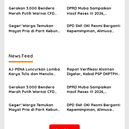
i
Berita, Program Awal
OKI Menghilang di Tengah
p
Membangun Generasi
Sorotan Dugaan Gratifikasi
Gerakan 3.000 Bendera
DPRD Muba Sampaikan
Jurnalis Muda Berdaya
Merah Putih Warnai CFD
Hasil Reses III 2026,
o
Saing
Kayuagung, OKI Sambut
Aspirasi Warga Siap Masuk
s
HUT Ke-81 RI dengan
Agenda Pembangunan
Geger! Warga Temukan
DPD SWI OKI Resmi Berganti
Semangat Persatuan
Mayat Pria di Parit Kebun
Kepemimpinan, Alimusa
Sawit PT Hindoli, Polisi
Nahkodai Organisasi
Lakukan Penyelidikan
Periode 2026–2031
Intensif
News Feed
‎AJ-PENA Luncurkan Lomba
Rapat Verifikasi Alsintan
Karya Tulis dan Menulis
Digelar, Kabid PSP DKPTPH
Berita, Program Awal
OKI Menghilang di Tengah
Membangun Generasi
Sorotan Dugaan Gratifikasi
Gerakan 3.000 Bendera
DPRD Muba Sampaikan
Jurnalis Muda Berdaya
Merah Putih Warnai CFD
Hasil Reses III 2026,
Saing
Kayuagung, OKI Sambut
Aspirasi Warga Siap Masuk
HUT Ke-81 RI dengan
Agenda Pembangunan
Geger! Warga Temukan
DPD SWI OKI Resmi Berganti
Semangat Persatuan
Mayat Pria di Parit Kebun
Kepemimpinan, Alimusa
Sawit PT Hindoli, Polisi
Nahkodai Organisasi
Lakukan Penyelidikan
Periode 2026–2031
Intensif