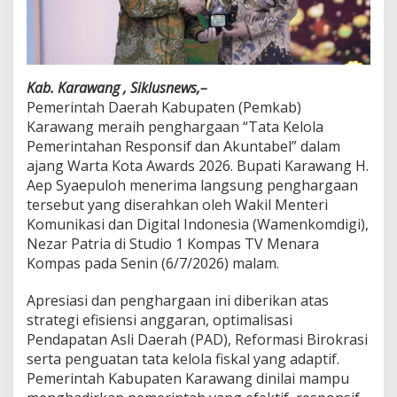
a
a
n
T
a
Kab. Karawang , Siklusnews,–
t
Pemerintah Daerah Kabupaten (Pemkab)
a
Karawang meraih penghargaan “Tata Kelola
K
e
Pemerintahan Responsif dan Akuntabel” dalam
l
ajang Warta Kota Awards 2026. Bupati Karawang H.
o
Aep Syaepuloh menerima langsung penghargaan
l
tersebut yang diserahkan oleh Wakil Menteri
a
P
Komunikasi dan Digital Indonesia (Wamenkomdigi),
e
Nezar Patria di Studio 1 Kompas TV Menara
m
Kompas pada Senin (6/7/2026) malam.
e
r
Apresiasi dan penghargaan ini diberikan atas
i
n
strategi efisiensi anggaran, optimalisasi
t
Pendapatan Asli Daerah (PAD), Reformasi Birokrasi
a
serta penguatan tata kelola fiskal yang adaptif.
h
Pemerintah Kabupaten Karawang dinilai mampu
a
n