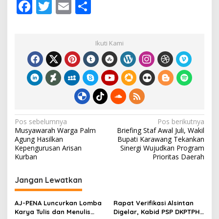
F
T
E
S
ac
w
m
h
e
itt
ai
ar
Ikuti Kami
b
er
l
e
o
o
k
N
Pos sebelumnya
Pos berikutnya
Musyawarah Warga Palm
Briefing Staf Awal Juli, Wakil
a
Agung Hasilkan
Bupati Karawang Tekankan
v
Kepengurusan Arisan
Sinergi Wujudkan Program
Kurban
Prioritas Daerah
i
g
Jangan Lewatkan
a
s
‎AJ-PENA Luncurkan Lomba
Rapat Verifikasi Alsintan
Karya Tulis dan Menulis
Digelar, Kabid PSP DKPTPH