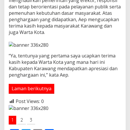
menghadirkan pemerintah yang efektif, responsif
R
dan tetap berorientasi pada pelayanan publik serta
e
pemenuhan kebutuhan dasar masyarakat. Atas
s
penghargaan yang didapatkan, Aep mengucapkan
p
terima kasih kepada masyarakat Karawang dan
o
n
juga Warta Kota.
s
i
f
d
“Ya, tentunya yang pertama saya ucapkan terima
a
kasih kepada Warta Kota yang mana hari ini
n
A
Kabupaten Karawang mendapatkan apresiasi dan
k
penghargaan ini,” kata Aep.
u
n
Laman berikutnya
t
a
b
Post Views:
0
e
l
1
2
3