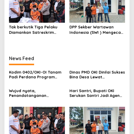
Pemasyarakatan
Kayuagung ( LP )
Tak berkutik Tiga Pelaku
DPP Sekber Wartawan
Diamankan Satreskrim
Indonesia (SWI ) Mengecam
Polres OKI ,Simak Beritanya
Aksi Terror Terhadap
Wartawan
News Feed
Kodim 0402/OKI-OI Tanam
Dinas PMD OKI Dinilai Sukses
Padi Perdana Program
Bina Desa Lewat
Cetak Sawah di desa
Pendekatan Edukatif dan
Benawa
Terbuka
Wujud nyata,
Hari Santri, Bupati OKI
Penandatanganan
Serukan Santri Jadi Agen
Komitmen Bersama
Perubahan Berilmu dan
Berantas Halinar di
Berakhlak
Lingkungan
Pemasyarakatan
Kayuagung ( LP )