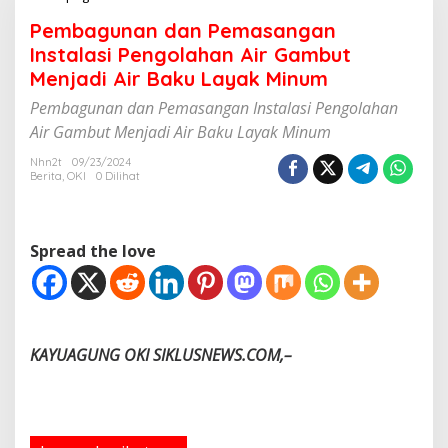
e
Pembagunan dan Pemasangan
m
b
Instalasi Pengolahan Air Gambut
a
Menjadi Air Baku Layak Minum
g
u
Pembagunan dan Pemasangan Instalasi Pengolahan
n
Air Gambut Menjadi Air Baku Layak Minum
a
n
Nhn2t
09/23/2024
d
Berita
,
OKI
0 Dilihat
a
n
P
e
Spread the love
m
a
s
a
n
KAYUAGUNG OKI SIKLUSNEWS.COM,–
g
a
n
I
n
s