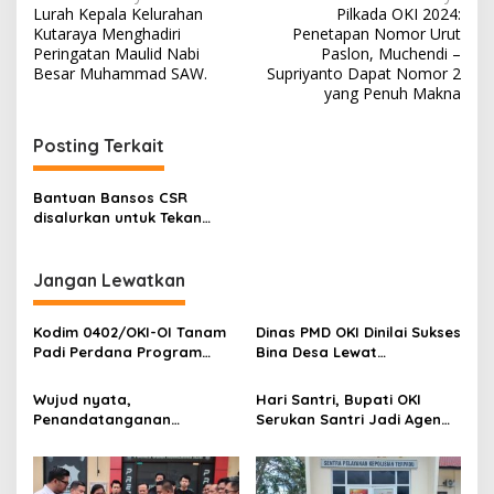
Lurah Kepala Kelurahan
Pilkada OKI 2024:
M
a
Kutaraya Menghadiri
Penetapan Nomor Urut
e
v
Peringatan Maulid Nabi
Paslon, Muchendi –
n
Besar Muhammad SAW.
Supriyanto Dapat Nomor 2
j
i
yang Penuh Makna
a
g
d
i
Posting Terkait
a
A
s
i
r
Bantuan Bansos CSR
i
B
disalurkan untuk Tekan
a
p
Kemiskinan Ekstrem di
k
Kelurahan Kedaton
o
u
Jangan Lewatkan
L
s
a
Kodim 0402/OKI-OI Tanam
Dinas PMD OKI Dinilai Sukses
y
Padi Perdana Program
Bina Desa Lewat
a
Cetak Sawah di desa
Pendekatan Edukatif dan
k
Benawa
Terbuka
M
Wujud nyata,
Hari Santri, Bupati OKI
i
Penandatanganan
Serukan Santri Jadi Agen
n
Komitmen Bersama
Perubahan Berilmu dan
u
Berantas Halinar di
Berakhlak
m
Lingkungan