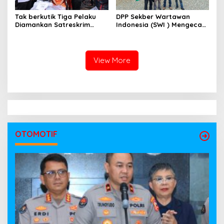
Tak berkutik Tiga Pelaku
DPP Sekber Wartawan
Diamankan Satreskrim
Indonesia (SWI ) Mengecam
Polres OKI ,Simak Beritanya
Aksi Terror Terhadap
Wartawan
View More
OTOMOTIF