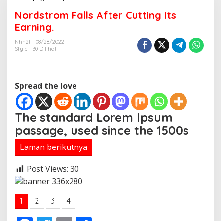
o
Nordstrom Falls After Cutting Its
r
d
Earning.
s
t
Nhn2t
08/28/2022
Style
30 Dilihat
r
o
m
F
Spread the love
a
l
l
s
The standard Lorem Ipsum
A
passage, used since the 1500s
f
t
Laman berikutnya
e
r
C
Post Views:
30
u
t
t
1
2
3
4
i
n
g