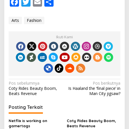
F
T
E
S
I
ac
w
m
h
t
s
e
itt
ai
ar
E
Arts
Fashion
a
b
er
l
e
r
o
n
Ikuti Kami
i
o
n
g
k
.
N
Pos sebelumnya
Pos berikutnya
Coty Rides Beauty Boom,
Is Haaland the ‘final piece’ in
a
Beats Revenue
Man City jigsaw?
v
i
Posting Terkait
g
Netflix is working on
Coty Rides Beauty Boom,
a
gamertags
Beats Revenue