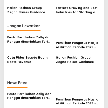
s
Italian Fashion Group
Fastest Growing and Best
i
Zegna Raises Guidance
Industries for Starting a
p
Business
o
Jangan Lewatkan
s
Pesta Pernikahan Zelly dan
Rangga dimeriahkan Tari
Pemilihan Pengurus Masjid
Piring Khas Minang
Al Hikmah Periode 2025 –
Memukau Para Tamu
2027
Undangan
Coty Rides Beauty Boom,
Italian Fashion Group
Beats Revenue
Zegna Raises Guidance
News Feed
Pesta Pernikahan Zelly dan
Rangga dimeriahkan Tari
Pemilihan Pengurus Masjid
Piring Khas Minang
Al Hikmah Periode 2025 –
Memukau Para Tamu
2027