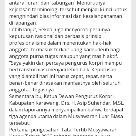
antara ‘iuran’ dan ‘tabungan’. Menurutnya,
u
kejelasan terminologi tersebut menjadi kunci untuk
n
menghindari bias informasi dan kesalahpahaman
t
a
di lapangan.
b
Lebih lanjut, Sekda juga menyoroti perlunya
e
keputusan rasional dan berbasis prinsip
l
profesionalisme dalam menentukan hak-hak
anggota, termasuk terkait uang kadeudeuh bagi
anggota purna tugas maupun yang masih aktif.
“Saya yakin dan percaya pengurus Korpri mampu
bertransformasi menjadi lebih baik. Keputusan
yang diambil hari ini harus cepat, tepat, serta
benar-benar dirasakan manfaatnya oleh seluruh
anggota,” tegasnya.
Sementara itu, Ketua Dewan Pengurus Korpri
Kabupaten Karawang, Drs. H. Asip Suhendar, M.Si.,
dalam laporannya menyampaikan bahwa terdapat
tiga agenda utama dalam Musyawarah Luar Biasa
tersebut.
Pertama, pengesahan Tata Tertib Musyawarah