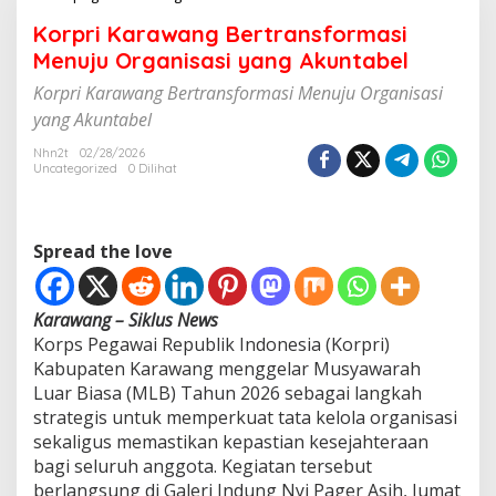
o
Korpri Karawang Bertransformasi
r
p
Menuju Organisasi yang Akuntabel
r
Korpri Karawang Bertransformasi Menuju Organisasi
i
K
yang Akuntabel
a
r
Nhn2t
02/28/2026
Uncategorized
0 Dilihat
a
w
a
n
Spread the love
g
B
e
r
Karawang – Siklus News
t
Korps Pegawai Republik Indonesia (Korpri)
r
Kabupaten Karawang menggelar Musyawarah
a
Luar Biasa (MLB) Tahun 2026 sebagai langkah
n
s
strategis untuk memperkuat tata kelola organisasi
f
sekaligus memastikan kepastian kesejahteraan
o
bagi seluruh anggota. Kegiatan tersebut
r
berlangsung di Galeri Indung Nyi Pager Asih, Jumat
m