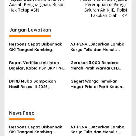
a
Adalah Penghargaan, Bukan
Perempuan di Pinggir
v
Hak Tetap ASN
Saluran Air KJIE, Polisi
Lakukan Olah TKP
i
g
Jangan Lewatkan
a
s
Respons Cepat Disbunnak
‎AJ-PENA Luncurkan Lomba
OKI Tangani Kambing
Karya Tulis dan Menulis
i
Terserang Pink Eye dan Orf,
Berita, Program Awal
p
Peternak Diminta Waspadai
Membangun Generasi
Rapat Verifikasi Alsintan
Gerakan 3.000 Bendera
Penularan
Jurnalis Muda Berdaya
Digelar, Kabid PSP DKPTPH
Merah Putih Warnai CFD
o
Saing
OKI Menghilang di Tengah
Kayuagung, OKI Sambut
s
Sorotan Dugaan Gratifikasi
HUT Ke-81 RI dengan
DPRD Muba Sampaikan
Geger! Warga Temukan
Semangat Persatuan
Hasil Reses III 2026,
Mayat Pria di Parit Kebun
Aspirasi Warga Siap Masuk
Sawit PT Hindoli, Polisi
Agenda Pembangunan
Lakukan Penyelidikan
Intensif
News Feed
Respons Cepat Disbunnak
‎AJ-PENA Luncurkan Lomba
OKI Tangani Kambing
Karya Tulis dan Menulis