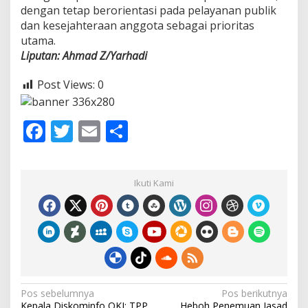
dengan tetap berorientasi pada pelayanan publik
dan kesejahteraan anggota sebagai prioritas
utama.
Liputan: Ahmad Z/Yarhadi
Post Views:
0
F
T
E
S
ac
w
m
h
e
itt
ai
ar
Ikuti Kami
b
er
l
e
o
o
k
N
Pos sebelumnya
Pos berikutnya
Kepala Diskominfo OKI: TPP
Heboh Penemuan Jasad