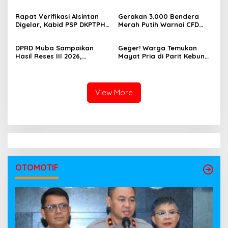
Terserang Pink Eye dan Orf,
Berita, Program Awal
Peternak Diminta Waspadai
Membangun Generasi
Rapat Verifikasi Alsintan
Gerakan 3.000 Bendera
Penularan
Jurnalis Muda Berdaya
Digelar, Kabid PSP DKPTPH
Merah Putih Warnai CFD
Saing
OKI Menghilang di Tengah
Kayuagung, OKI Sambut
Sorotan Dugaan Gratifikasi
HUT Ke-81 RI dengan
DPRD Muba Sampaikan
Geger! Warga Temukan
Semangat Persatuan
Hasil Reses III 2026,
Mayat Pria di Parit Kebun
Aspirasi Warga Siap Masuk
Sawit PT Hindoli, Polisi
Agenda Pembangunan
Lakukan Penyelidikan
Intensif
View More
OTOMOTIF