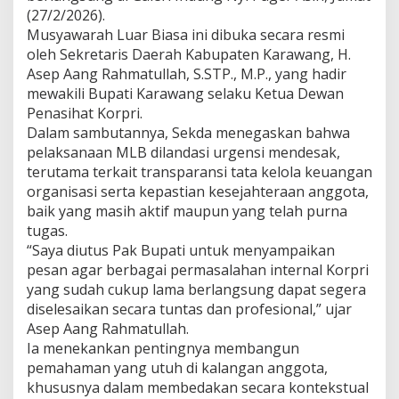
(27/2/2026).
a
s
Musyawarah Luar Biasa ini dibuka secara resmi
i
oleh Sekretaris Daerah Kabupaten Karawang, H.
M
Asep Aang Rahmatullah, S.STP., M.P., yang hadir
e
mewakili Bupati Karawang selaku Ketua Dewan
n
u
Penasihat Korpri.
j
Dalam sambutannya, Sekda menegaskan bahwa
u
pelaksanaan MLB dilandasi urgensi mendesak,
O
terutama terkait transparansi tata kelola keuangan
r
organisasi serta kepastian kesejahteraan anggota,
g
a
baik yang masih aktif maupun yang telah purna
n
tugas.
i
“Saya diutus Pak Bupati untuk menyampaikan
s
pesan agar berbagai permasalahan internal Korpri
a
s
yang sudah cukup lama berlangsung dapat segera
i
diselesaikan secara tuntas dan profesional,” ujar
y
Asep Aang Rahmatullah.
a
Ia menekankan pentingnya membangun
n
pemahaman yang utuh di kalangan anggota,
g
A
khususnya dalam membedakan secara kontekstual
k