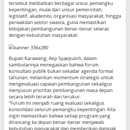
tersebut melibatkan berbagai unsur pemangku
t
kepentingan, mulai dari unsur pemerintah,
A
legislatif, akademisi, organisasi masyarakat, hingga
r
a
perwakilan sektor swasta, guna memastikan
h
kebijakan pembangunan benar-benar selaras
P
dengan kebutuhan masyarakat.
e
m
b
a
n
Bupati Karawang, Aep Syaepuloh, dalam
g
sambutannya menegaskan bahwa forum
u
konsultasi publik bukan sekadar agenda formal
n
tahunan, melainkan momentum strategis untuk
a
mengevaluasi capaian pembangunan sekaligus
n
B
menyusun prioritas pembangunan masa depan
e
secara lebih terarah dan terukur.
r
“Forum ini menjadi ruang evaluasi sekaligus
b
konsolidasi seluruh pemangku kepentingan. Kita
a
s
ingin memastikan bahwa setiap program yang
i
dirancang ke depan benar-benar menjawab
s
kebutuhan masyarakat dan memberikan dampak