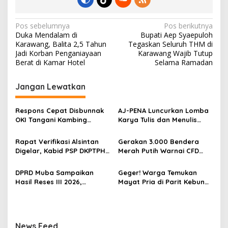
k
N
Pos sebelumnya
Pos berikutnya
Duka Mendalam di
Bupati Aep Syaepuloh
a
Karawang, Balita 2,5 Tahun
Tegaskan Seluruh THM di
v
Jadi Korban Penganiayaan
Karawang Wajib Tutup
Berat di Kamar Hotel
Selama Ramadan
i
g
Jangan Lewatkan
a
s
Respons Cepat Disbunnak
‎AJ-PENA Luncurkan Lomba
OKI Tangani Kambing
Karya Tulis dan Menulis
i
Terserang Pink Eye dan Orf,
Berita, Program Awal
p
Peternak Diminta Waspadai
Membangun Generasi
Rapat Verifikasi Alsintan
Gerakan 3.000 Bendera
Penularan
Jurnalis Muda Berdaya
Digelar, Kabid PSP DKPTPH
Merah Putih Warnai CFD
o
Saing
OKI Menghilang di Tengah
Kayuagung, OKI Sambut
s
Sorotan Dugaan Gratifikasi
HUT Ke-81 RI dengan
DPRD Muba Sampaikan
Geger! Warga Temukan
Semangat Persatuan
Hasil Reses III 2026,
Mayat Pria di Parit Kebun
Aspirasi Warga Siap Masuk
Sawit PT Hindoli, Polisi
Agenda Pembangunan
Lakukan Penyelidikan
Intensif
News Feed