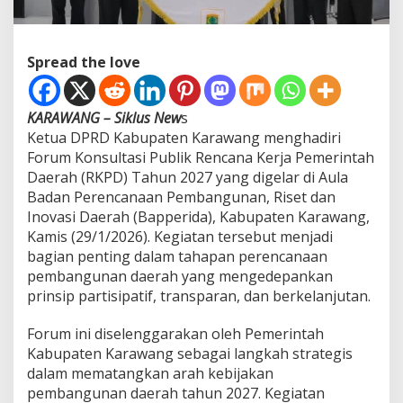
t
a
s
Spread the love
i
P
u
b
KARAWANG – Siklus New
s
l
Ketua DPRD Kabupaten Karawang menghadiri
i
Forum Konsultasi Publik Rencana Kerja Pemerintah
k
Daerah (RKPD) Tahun 2027 yang digelar di Aula
R
K
Badan Perencanaan Pembangunan, Riset dan
P
Inovasi Daerah (Bapperida), Kabupaten Karawang,
D
Kamis (29/1/2026). Kegiatan tersebut menjadi
2
bagian penting dalam tahapan perencanaan
0
2
pembangunan daerah yang mengedepankan
7
prinsip partisipatif, transparan, dan berkelanjutan.
,
P
Forum ini diselenggarakan oleh Pemerintah
e
Kabupaten Karawang sebagai langkah strategis
r
k
dalam mematangkan arah kebijakan
u
pembangunan daerah tahun 2027. Kegiatan
a