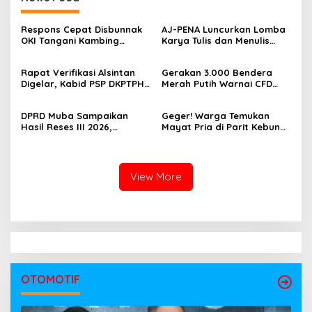
Respons Cepat Disbunnak
‎AJ-PENA Luncurkan Lomba
OKI Tangani Kambing
Karya Tulis dan Menulis
Terserang Pink Eye dan Orf,
Berita, Program Awal
Peternak Diminta Waspadai
Membangun Generasi
Rapat Verifikasi Alsintan
Gerakan 3.000 Bendera
Penularan
Jurnalis Muda Berdaya
Digelar, Kabid PSP DKPTPH
Merah Putih Warnai CFD
Saing
OKI Menghilang di Tengah
Kayuagung, OKI Sambut
Sorotan Dugaan Gratifikasi
HUT Ke-81 RI dengan
DPRD Muba Sampaikan
Geger! Warga Temukan
Semangat Persatuan
Hasil Reses III 2026,
Mayat Pria di Parit Kebun
Aspirasi Warga Siap Masuk
Sawit PT Hindoli, Polisi
Agenda Pembangunan
Lakukan Penyelidikan
Intensif
View More
OTOMOTIF