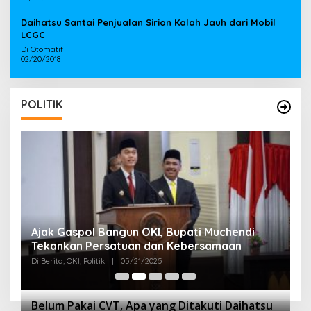
Daihatsu Santai Penjualan Sirion Kalah Jauh dari Mobil
LCGC
Di Otomatif
02/20/2018
POLITIK
Ajak Gaspol Bangun OKI, Bupati Muchendi
B
Tekankan Persatuan dan Kebersamaan
G
O
Di Berita, OKI, Politik
|
05/21/2025
Di 
Belum Pakai CVT, Apa yang Ditakuti Daihatsu