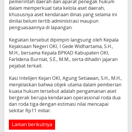
pemerintah daerah dan aparat penegak hukum
a
dalam memperkuat tata kelola aset daerah,
l
khususnya aset kendaraan dinas yang selama ini
a
dinilai belum tertib administrasi maupun
h
penguasaannya di lapangan.
Kegiatan tersebut dipimpin langsung oleh Kepala
Kejaksaan Negeri OKI, I Gede Widhartama, S.H.,
M.H., bersama Kepala BPKAD Kabupaten OKI,
Farlidena Burniat, S.E., M.M., serta dihadiri jajaran
pejabat terkait.
Kasi Intelijen Kejari OKI, Agung Setiawan, S.H., M.H.,
menjelaskan bahwa objek utama dalam pemberian
kuasa hukum tersebut adalah pengamanan aset
bergerak berupa kendaraan operasional roda dua
dan roda tiga dengan estimasi nilai mencapai
sekitar Rp11 miliar.
Laman berikutnya