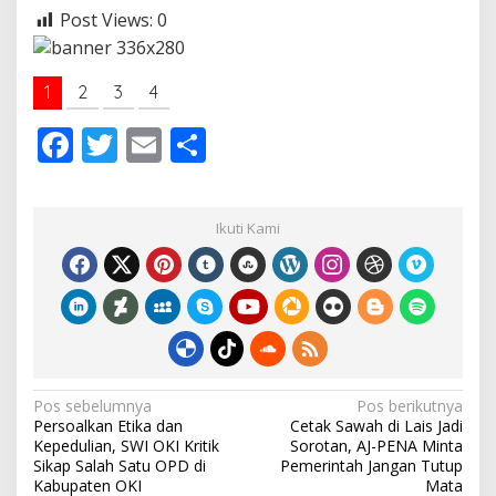
Post Views:
0
1
2
3
4
F
T
E
S
ac
w
m
h
e
itt
ai
ar
Ikuti Kami
b
er
l
e
o
o
k
N
Pos sebelumnya
Pos berikutnya
Persoalkan Etika dan
Cetak Sawah di Lais Jadi
a
Kepedulian, SWI OKI Kritik
Sorotan, AJ-PENA Minta
v
Sikap Salah Satu OPD di
Pemerintah Jangan Tutup
Kabupaten OKI
Mata