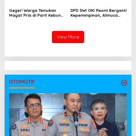
Kayuagung, OKI Sambut
Aspirasi Warga Siap Masuk
HUT Ke-81 RI dengan
Agenda Pembangunan
Geger! Warga Temukan
DPD SWI OKI Resmi Berganti
Semangat Persatuan
Mayat Pria di Parit Kebun
Kepemimpinan, Alimusa
Sawit PT Hindoli, Polisi
Nahkodai Organisasi
Lakukan Penyelidikan
Periode 2026–2031
Intensif
View More
OTOMOTIF