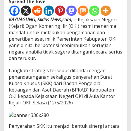
Spread the love
T
e
r
KAYUAGUNG, Siklus News,com,—
Kejaksaan Negeri
t
(Kejari) Ogan Komering Ilir (OKI) resmi menerima
i
b
mandat untuk melakukan pengamanan dan
k
penertiban aset milik Pemerintah Kabupaten OKI
a
yang dinilai berpotensi menimbulkan kerugian
n
negara apabila tidak segera ditangani secara serius
A
s
dan terukur.
e
t
Langkah strategis tersebut ditandai dengan
D
penandatanganan sekaligus penyerahan Surat
a
Kuasa Khusus (SKK) dari Badan Pengelola
e
r
Keuangan dan Aset Daerah (BPKAD) Kabupaten
a
OKI kepada Kejaksaan Negeri OKI di Aula Kantor
h
Kejari OKI, Selasa (12/5/2026).
B
e
r
m
a
Penyerahan SKK itu menjadi bentuk sinergi antara
s