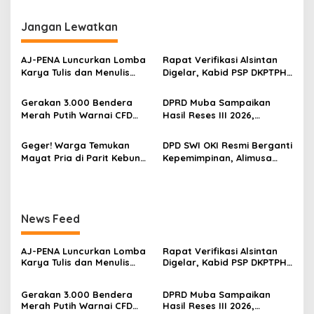
i
g
Jangan Lewatkan
a
s
‎AJ-PENA Luncurkan Lomba
Rapat Verifikasi Alsintan
Karya Tulis dan Menulis
Digelar, Kabid PSP DKPTPH
i
Berita, Program Awal
OKI Menghilang di Tengah
p
Membangun Generasi
Sorotan Dugaan Gratifikasi
Gerakan 3.000 Bendera
DPRD Muba Sampaikan
Jurnalis Muda Berdaya
Merah Putih Warnai CFD
Hasil Reses III 2026,
o
Saing
Kayuagung, OKI Sambut
Aspirasi Warga Siap Masuk
s
HUT Ke-81 RI dengan
Agenda Pembangunan
Geger! Warga Temukan
DPD SWI OKI Resmi Berganti
Semangat Persatuan
Mayat Pria di Parit Kebun
Kepemimpinan, Alimusa
Sawit PT Hindoli, Polisi
Nahkodai Organisasi
Lakukan Penyelidikan
Periode 2026–2031
Intensif
News Feed
‎AJ-PENA Luncurkan Lomba
Rapat Verifikasi Alsintan
Karya Tulis dan Menulis
Digelar, Kabid PSP DKPTPH
Berita, Program Awal
OKI Menghilang di Tengah
Membangun Generasi
Sorotan Dugaan Gratifikasi
Gerakan 3.000 Bendera
DPRD Muba Sampaikan
Jurnalis Muda Berdaya
Merah Putih Warnai CFD
Hasil Reses III 2026,
Saing