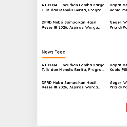
‎AJ-PENA Luncurkan Lomba Karya
Rapat Ver
Tulis dan Menulis Berita, Program
Kabid PS
Awal Membangun Generasi
Menghila
Jurnalis Muda Berdaya Saing
Dugaan G
DPRD Muba Sampaikan Hasil
Geger! 
Reses III 2026, Aspirasi Warga
Pria di P
Siap Masuk Agenda
Hindoli, 
Pembangunan
Penyelidi
News Feed
‎AJ-PENA Luncurkan Lomba Karya
Rapat Ver
Tulis dan Menulis Berita, Program
Kabid PS
Awal Membangun Generasi
Menghila
Jurnalis Muda Berdaya Saing
Dugaan G
DPRD Muba Sampaikan Hasil
Geger! 
Reses III 2026, Aspirasi Warga
Pria di P
Siap Masuk Agenda
Hindoli, 
Pembangunan
Penyelidi