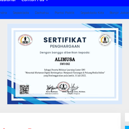
ndra
Sepakbola
Daihatsu
Partai Politik
Sepakbola Kita
Banjir Jaka