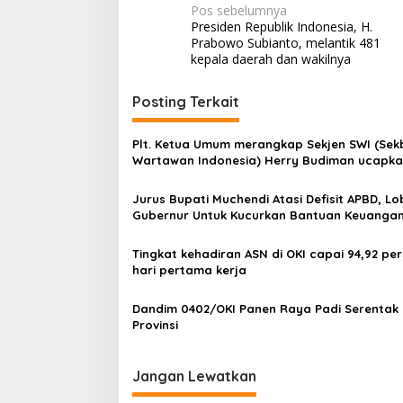
N
Pos sebelumnya
Presiden Republik Indonesia, H.
a
Prabowo Subianto, melantik 481
v
kepala daerah dan wakilnya
i
Posting Terkait
g
a
Plt. Ketua Umum merangkap Sekjen SWI (Sek
s
Wartawan Indonesia) Herry Budiman ucapk
selamat kepada Prof. Dr. Komaruddin Hiday
i
Jabat Ketua Dewan Pers 2025 – 2028.
Jurus Bupati Muchendi Atasi Defisit APBD, Lo
p
Gubernur Untuk Kucurkan Bantuan Keuanga
o
Tingkat kehadiran ASN di OKI capai 94,92 per
s
hari pertama kerja
Dandim 0402/OKI Panen Raya Padi Serentak d
Provinsi
Jangan Lewatkan