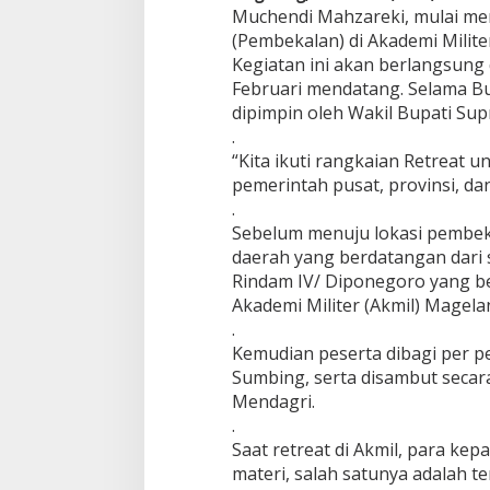
a
Muchendi Mahzareki, mulai men
n
(Pembekalan) di Akademi Milit
u
Kegiatan ini akan berlangsung 
j
Februari mendatang. Selama B
a
r
dipimpin oleh Wakil Bupati Sup
M
.
u
“Kita ikuti rangkaian Retreat 
c
pemerintah pusat, provinsi, da
h
e
.
n
Sebelum menuju lokasi pembek
d
daerah yang berdatangan dari 
i
Rindam IV/ Diponegoro yang ber
Akademi Militer (Akmil) Magela
.
Kemudian peserta dibagi per pe
Sumbing, serta disambut secar
Mendagri.
.
Saat retreat di Akmil, para ke
materi, salah satunya adalah t