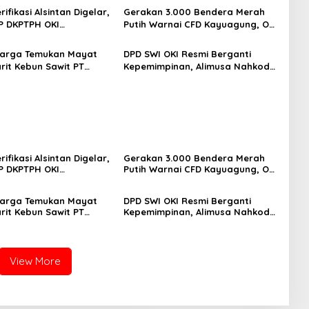
ifikasi Alsintan Digelar,
Gerakan 3.000 Bendera Merah
P DKPTPH OKI
Putih Warnai CFD Kayuagung, OKI
ng di Tengah Sorotan
Sambut HUT Ke-81 RI dengan
ratifikasi
Semangat Persatuan
Warga Temukan Mayat
DPD SWI OKI Resmi Berganti
arit Kebun Sawit PT
Kepemimpinan, Alimusa Nahkodai
Polisi Lakukan
Organisasi Periode 2026–2031
kan Intensif
ifikasi Alsintan Digelar,
Gerakan 3.000 Bendera Merah
P DKPTPH OKI
Putih Warnai CFD Kayuagung, OKI
ng di Tengah Sorotan
Sambut HUT Ke-81 RI dengan
ratifikasi
Semangat Persatuan
Warga Temukan Mayat
DPD SWI OKI Resmi Berganti
arit Kebun Sawit PT
Kepemimpinan, Alimusa Nahkodai
Polisi Lakukan
Organisasi Periode 2026–2031
kan Intensif
View More