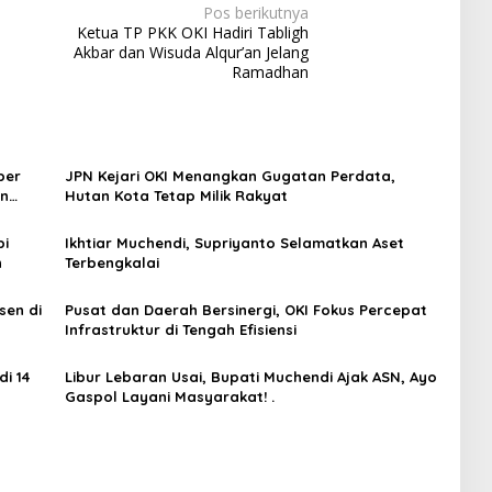
Pos berikutnya
Ketua TP PKK OKI Hadiri Tabligh
Akbar dan Wisuda Alqur’an Jelang
Ramadhan
ber
JPN Kejari OKI Menangkan Gugatan Perdata,
an
Hutan Kota Tetap Milik Rakyat
at
bi
Ikhtiar Muchendi, Supriyanto Selamatkan Aset
n
Terbengkalai
sen di
Pusat dan Daerah Bersinergi, OKI Fokus Percepat
Infrastruktur di Tengah Efisiensi
i 14
Libur Lebaran Usai, Bupati Muchendi Ajak ASN, Ayo
Gaspol Layani Masyarakat! .