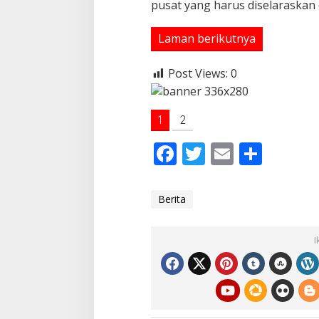
pusat yang harus diselaraskan 
Laman berikutnya
Post Views:
0
1
2
F
T
E
S
ac
w
m
h
e
itt
ai
ar
Berita
b
er
l
e
o
I
o
k