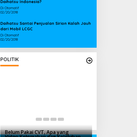
Daihatsu Indonesia?
Di Otomatif
02/20/2018
Daihatsu Santai Penjualan Sirion Kalah Jauh
dari Mobil LCGC
Di Otomatif
02/20/2018
POLITIK
Ajak Gaspol Bangun OKI, Bupati
Bupati OKI Terpi
Muchendi Tekankan Persatuan dan
Mahzareki Lobi 
Kebersamaan
Menteri, Untuk 
Di Berita, OKI, Politik
|
05/21/2025
Di Berita, OKI, Politik
|
Belum Pakai CVT, Apa yang
Video Kelemahan dan Kelebihan