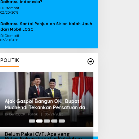
Daihatsu Indonesia?
Di Otomatif
02/20/2018
Daihatsu Santai Penjualan Sirion Kalah Jauh
dari Mobil LCGC
Di Otomatif
02/20/2018
POLITIK
Ajak Gaspol Bangun OKI, Bupati
Bupati OKI Terpi
Muchendi Tekankan Persatuan dan
Mahzareki Lobi 
Kebersamaan
Menteri, Untuk 
Di Berita, OKI, Politik
|
05/21/2025
Di Berita, OKI, Politik
|
Belum Pakai CVT, Apa yang
Video Kelemahan dan Kelebihan