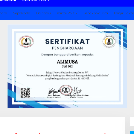
ndra
Sepakbola
Daihatsu
Partai Politik
Sepakbola Kita
Banjir Jaka