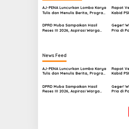
g
‎AJ-PENA Luncurkan Lomba Karya
Rapat Ver
a
Tulis dan Menulis Berita, Program
Kabid PS
s
Awal Membangun Generasi
Menghila
Jurnalis Muda Berdaya Saing
Dugaan G
DPRD Muba Sampaikan Hasil
Geger! 
i
Reses III 2026, Aspirasi Warga
Pria di P
p
Siap Masuk Agenda
Hindoli, 
Pembangunan
Penyelidi
o
s
News Feed
‎AJ-PENA Luncurkan Lomba Karya
Rapat Ver
Tulis dan Menulis Berita, Program
Kabid PS
Awal Membangun Generasi
Menghila
Jurnalis Muda Berdaya Saing
Dugaan G
DPRD Muba Sampaikan Hasil
Geger! 
Reses III 2026, Aspirasi Warga
Pria di P
Siap Masuk Agenda
Hindoli, 
Pembangunan
Penyelidi