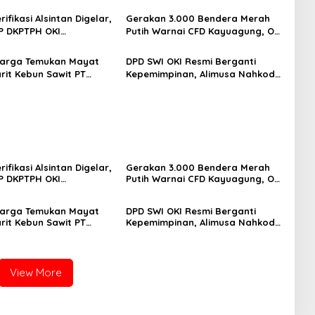
ifikasi Alsintan Digelar,
Gerakan 3.000 Bendera Merah
P DKPTPH OKI
Putih Warnai CFD Kayuagung, OKI
ng di Tengah Sorotan
Sambut HUT Ke-81 RI dengan
ratifikasi
Semangat Persatuan
Warga Temukan Mayat
DPD SWI OKI Resmi Berganti
arit Kebun Sawit PT
Kepemimpinan, Alimusa Nahkodai
Polisi Lakukan
Organisasi Periode 2026–2031
kan Intensif
ifikasi Alsintan Digelar,
Gerakan 3.000 Bendera Merah
P DKPTPH OKI
Putih Warnai CFD Kayuagung, OKI
ng di Tengah Sorotan
Sambut HUT Ke-81 RI dengan
ratifikasi
Semangat Persatuan
Warga Temukan Mayat
DPD SWI OKI Resmi Berganti
arit Kebun Sawit PT
Kepemimpinan, Alimusa Nahkodai
Polisi Lakukan
Organisasi Periode 2026–2031
kan Intensif
View More