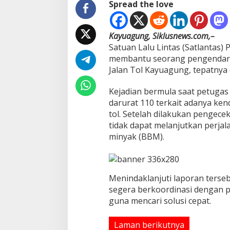
Spread the love
d
i
J
a
Kayuagung, Siklusnews.com,–
l
Satuan Lalu Lintas (Satlantas) 
a
membantu seorang pengendara
n
Jalan Tol Kayuagung, tepatnya 
T
o
l
Kejadian bermula saat petugas
darurat 110 terkait adanya ken
tol. Setelah dilakukan pengece
tidak dapat melanjutkan perja
minyak (BBM).
Menindaklanjuti laporan terseb
segera berkoordinasi dengan p
guna mencari solusi cepat.
Laman berikutnya