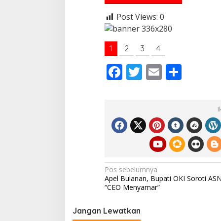
Post Views:
0
1
2
3
4
F
T
E
S
ac
w
m
h
e
itt
ai
ar
I
b
er
l
e
o
o
k
N
Pos sebelumnya
Apel Bulanan, Bupati OKI Soroti AS
a
“CEO Menyamar”
v
i
Jangan Lewatkan