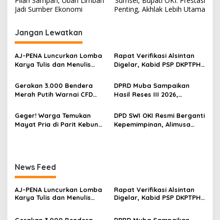
Pilah Sampah, Ubah Limbah
Sumsel, Bupati OKI: Prestasi
v
Jadi Sumber Ekonomi
Penting, Akhlak Lebih Utama
i
Jangan Lewatkan
g
a
‎AJ-PENA Luncurkan Lomba
Rapat Verifikasi Alsintan
s
Karya Tulis dan Menulis
Digelar, Kabid PSP DKPTPH
Berita, Program Awal
OKI Menghilang di Tengah
i
Membangun Generasi
Sorotan Dugaan Gratifikasi
Gerakan 3.000 Bendera
DPRD Muba Sampaikan
p
Jurnalis Muda Berdaya
Merah Putih Warnai CFD
Hasil Reses III 2026,
Saing
Kayuagung, OKI Sambut
Aspirasi Warga Siap Masuk
o
HUT Ke-81 RI dengan
Agenda Pembangunan
Geger! Warga Temukan
DPD SWI OKI Resmi Berganti
s
Semangat Persatuan
Mayat Pria di Parit Kebun
Kepemimpinan, Alimusa
Sawit PT Hindoli, Polisi
Nahkodai Organisasi
Lakukan Penyelidikan
Periode 2026–2031
Intensif
News Feed
‎AJ-PENA Luncurkan Lomba
Rapat Verifikasi Alsintan
Karya Tulis dan Menulis
Digelar, Kabid PSP DKPTPH
Berita, Program Awal
OKI Menghilang di Tengah
Membangun Generasi
Sorotan Dugaan Gratifikasi