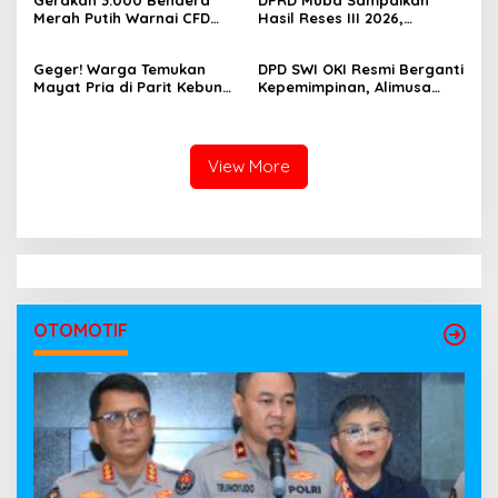
Gerakan 3.000 Bendera
DPRD Muba Sampaikan
Jurnalis Muda Berdaya
Merah Putih Warnai CFD
Hasil Reses III 2026,
Saing
Kayuagung, OKI Sambut
Aspirasi Warga Siap Masuk
HUT Ke-81 RI dengan
Agenda Pembangunan
Geger! Warga Temukan
DPD SWI OKI Resmi Berganti
Semangat Persatuan
Mayat Pria di Parit Kebun
Kepemimpinan, Alimusa
Sawit PT Hindoli, Polisi
Nahkodai Organisasi
Lakukan Penyelidikan
Periode 2026–2031
Intensif
View More
OTOMOTIF