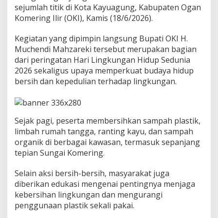
sejumlah titik di Kota Kayuagung, Kabupaten Ogan
u
Komering Ilir (OKI), Kamis (18/6/2026).
p
d
i
Kegiatan yang dipimpin langsung Bupati OKI H.
K
Muchendi Mahzareki tersebut merupakan bagian
a
dari peringatan Hari Lingkungan Hidup Sedunia
b
2026 sekaligus upaya memperkuat budaya hidup
u
p
bersih dan kepedulian terhadap lingkungan.
a
t
e
n
Sejak pagi, peserta membersihkan sampah plastik,
O
limbah rumah tangga, ranting kayu, dan sampah
K
I
organik di berbagai kawasan, termasuk sepanjang
tepian Sungai Komering.
Selain aksi bersih-bersih, masyarakat juga
diberikan edukasi mengenai pentingnya menjaga
kebersihan lingkungan dan mengurangi
penggunaan plastik sekali pakai.