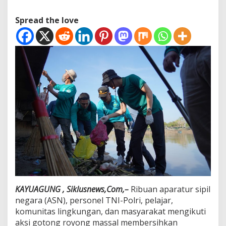
r
i
Spread the love
n
g
a
t
a
n
H
a
r
i
L
i
n
g
k
u
n
g
KAYUAGUNG , Siklusnews,Com,–
Ribuan aparatur sipil
a
n
negara (ASN), personel TNI-Polri, pelajar,
H
komunitas lingkungan, dan masyarakat mengikuti
i
aksi gotong royong massal membersihkan
d