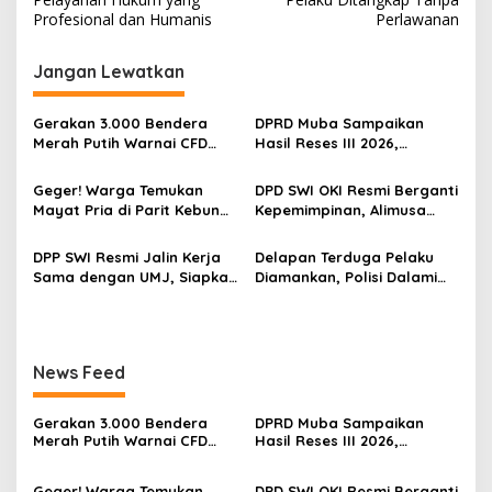
v
Profesional dan Humanis
Perlawanan
i
g
Jangan Lewatkan
a
s
Gerakan 3.000 Bendera
DPRD Muba Sampaikan
Merah Putih Warnai CFD
Hasil Reses III 2026,
i
Kayuagung, OKI Sambut
Aspirasi Warga Siap Masuk
p
HUT Ke-81 RI dengan
Agenda Pembangunan
Geger! Warga Temukan
DPD SWI OKI Resmi Berganti
Semangat Persatuan
Mayat Pria di Parit Kebun
Kepemimpinan, Alimusa
o
Sawit PT Hindoli, Polisi
Nahkodai Organisasi
s
Lakukan Penyelidikan
Periode 2026–2031
DPP SWI Resmi Jalin Kerja
Delapan Terduga Pelaku
Intensif
Sama dengan UMJ, Siapkan
Diamankan, Polisi Dalami
UKW bagi 60 Wartawan
Jaringan Penyulingan
dari Berbagai Daerah
Minyak Ilegal di Muba
News Feed
Gerakan 3.000 Bendera
DPRD Muba Sampaikan
Merah Putih Warnai CFD
Hasil Reses III 2026,
Kayuagung, OKI Sambut
Aspirasi Warga Siap Masuk
HUT Ke-81 RI dengan
Agenda Pembangunan
Geger! Warga Temukan
DPD SWI OKI Resmi Berganti