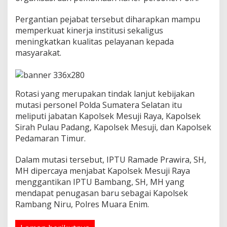
e
l
Pergantian pejabat tersebut diharapkan mampu
a
memperkuat kinerja institusi sekaligus
y
meningkatkan kualitas pelayanan kepada
a
masyarakat.
n
a
n
M
a
Rotasi yang merupakan tindak lanjut kebijakan
s
mutasi personel Polda Sumatera Selatan itu
y
meliputi jabatan Kapolsek Mesuji Raya, Kapolsek
a
Sirah Pulau Padang, Kapolsek Mesuji, dan Kapolsek
r
a
Pedamaran Timur.
k
a
Dalam mutasi tersebut, IPTU Ramade Prawira, SH,
t
MH dipercaya menjabat Kapolsek Mesuji Raya
menggantikan IPTU Bambang, SH, MH yang
mendapat penugasan baru sebagai Kapolsek
Rambang Niru, Polres Muara Enim.