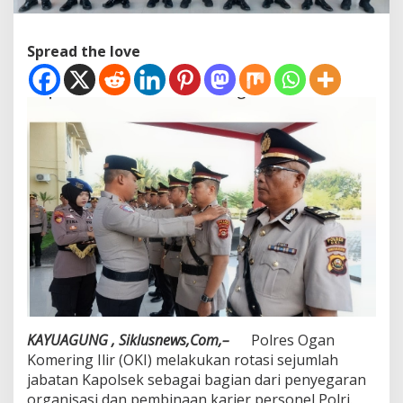
r
g
a
Spread the love
n
t
i
,
P
e
r
k
u
a
t
K
i
n
e
r
j
a
KAYUAGUNG , Siklusnews,Com,–
Polres Ogan
d
Komering Ilir (OKI) melakukan rotasi sejumlah
a
jabatan Kapolsek sebagai bagian dari penyegaran
n
organisasi dan pembinaan karier personel Polri.
P