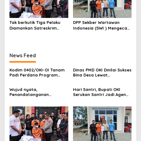
Kayuagung ( LP )
Tak berkutik Tiga Pelaku
DPP Sekber Wartawan
Diamankan Satreskrim
Indonesia (SWI ) Mengecam
Polres OKI ,Simak Beritanya
Aksi Terror Terhadap
Wartawan
News Feed
Kodim 0402/OKI-OI Tanam
Dinas PMD OKI Dinilai Sukses
Padi Perdana Program
Bina Desa Lewat
Cetak Sawah di desa
Pendekatan Edukatif dan
Benawa
Terbuka
Wujud nyata,
Hari Santri, Bupati OKI
Penandatanganan
Serukan Santri Jadi Agen
Komitmen Bersama
Perubahan Berilmu dan
Berantas Halinar di
Berakhlak
Lingkungan
Pemasyarakatan
Kayuagung ( LP )