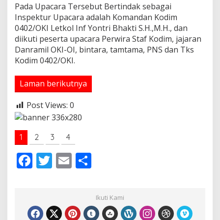
Pada Upacara Tersebut Bertindak sebagai
H
Inspektur Upacara adalah Komandan Kodim
a
r
0402/OKI Letkol Inf Yontri Bhakti S.H.,M.H., dan
i
diikuti peserta upacara Perwira Staf Kodim, jajaran
L
Danramil OKI-OI, bintara, tamtama, PNS dan Tks
a
Kodim 0402/OKI.
h
i
r
Laman berikutnya
P
a
Post Views:
0
n
c
a
s
1
2
3
4
i
l
F
T
E
S
a
ac
w
m
h
e
itt
ai
ar
Ikuti Kami
b
er
l
e