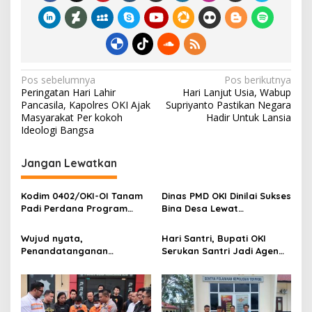
o
o
k
N
Pos sebelumnya
Pos berikutnya
Peringatan Hari Lahir
Hari Lanjut Usia, Wabup
a
Pancasila, Kapolres OKI Ajak
Supriyanto Pastikan Negara
v
Masyarakat Per kokoh
Hadir Untuk Lansia
Ideologi Bangsa
i
g
Jangan Lewatkan
a
s
Kodim 0402/OKI-OI Tanam
Dinas PMD OKI Dinilai Sukses
Padi Perdana Program
Bina Desa Lewat
i
Cetak Sawah di desa
Pendekatan Edukatif dan
p
Benawa
Terbuka
Wujud nyata,
Hari Santri, Bupati OKI
Penandatanganan
Serukan Santri Jadi Agen
o
Komitmen Bersama
Perubahan Berilmu dan
s
Berantas Halinar di
Berakhlak
Lingkungan
Pemasyarakatan