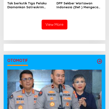
Tak berkutik Tiga Pelaku
DPP Sekber Wartawan
Diamankan Satreskrim
Indonesia (SWI ) Mengecam
Polres OKI ,Simak Beritanya
Aksi Terror Terhadap
Wartawan
View More
OTOMOTIF