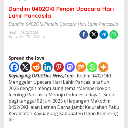
a
Dandim 0402OKI Pimpin Upacara Hari
n
d
Lahir Pancasila
i
Dandim 0402OKI Pimpin Upacara Hari Lahir Pancasila
m
0
Nhn2t
06/02/2025
4
Berita
,
OKI
,
TNI
0 Dilihat
0
2
O
K
Spread the love
I
P
i
Kayuagung,OKI,Siklus News,Com–
Kodim 0402/OKI
m
p
Menggelar Upacara Hari Lahir Pancasila tahun
i
2025 dengan mengusung tema “Memperkokoh
n
Ideologi Pancasila Menuju Indonesia Raya”. Senin
U
pagi tanggal 02 Juni 2025 di lapangan Makodim
p
0402/OKI jalan Letnan Darna Jambi Kelurahan Paku
a
c
Kecamatan Kayuagung Kabupaten Ogan Komering
a
Ilir.
r
a