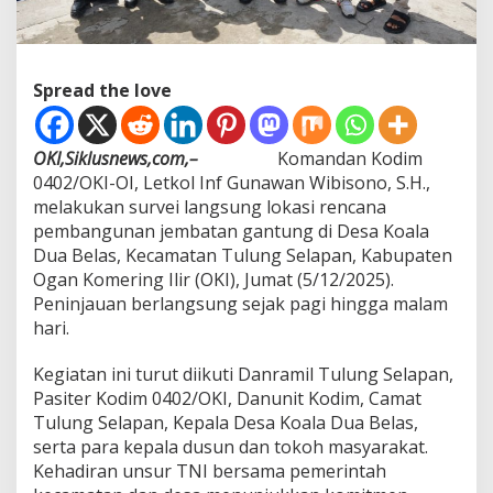
a
s
i
R
Spread the love
e
n
c
a
OKI,Siklusnews,com,–
Komandan Kodim
n
0402/OKI-OI, Letkol Inf Gunawan Wibisono, S.H.,
a
melakukan survei langsung lokasi rencana
P
pembangunan jembatan gantung di Desa Koala
e
Dua Belas, Kecamatan Tulung Selapan, Kabupaten
m
b
Ogan Komering Ilir (OKI), Jumat (5/12/2025).
a
Peninjauan berlangsung sejak pagi hingga malam
n
hari.
g
u
Kegiatan ini turut diikuti Danramil Tulung Selapan,
n
a
Pasiter Kodim 0402/OKI, Danunit Kodim, Camat
n
Tulung Selapan, Kepala Desa Koala Dua Belas,
J
serta para kepala dusun dan tokoh masyarakat.
e
Kehadiran unsur TNI bersama pemerintah
m
b