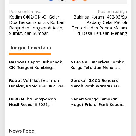
a
s
N
Pos sebelumnya
Pos berikutnya
Kodim 0402/OKI-OI Gelar
Babinsa Koramil 402-03/Sp
a
Doa Bersama untuk Korban
Padang Gelar Patroli
v
Banjir dan Longsor di Aceh,
Teritorial dan Ronda Malam
Sumut, dan Sumbar
di Desa Terusan Menang
i
g
Jangan Lewatkan
a
s
Respons Cepat Disbunnak
‎AJ-PENA Luncurkan Lomba
OKI Tangani Kambing
Karya Tulis dan Menulis
i
Terserang Pink Eye dan Orf,
Berita, Program Awal
p
Peternak Diminta Waspadai
Membangun Generasi
Rapat Verifikasi Alsintan
Gerakan 3.000 Bendera
Penularan
Jurnalis Muda Berdaya
Digelar, Kabid PSP DKPTPH
Merah Putih Warnai CFD
o
Saing
OKI Menghilang di Tengah
Kayuagung, OKI Sambut
s
Sorotan Dugaan Gratifikasi
HUT Ke-81 RI dengan
DPRD Muba Sampaikan
Geger! Warga Temukan
Semangat Persatuan
Hasil Reses III 2026,
Mayat Pria di Parit Kebun
Aspirasi Warga Siap Masuk
Sawit PT Hindoli, Polisi
Agenda Pembangunan
Lakukan Penyelidikan
Intensif
News Feed