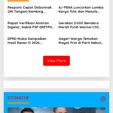
Respons Cepat Disbunnak
‎AJ-PENA Luncurkan Lomba
OKI Tangani Kambing
Karya Tulis dan Menulis
Terserang Pink Eye dan Orf,
Berita, Program Awal
Peternak Diminta Waspadai
Membangun Generasi
Rapat Verifikasi Alsintan
Gerakan 3.000 Bendera
Penularan
Jurnalis Muda Berdaya
Digelar, Kabid PSP DKPTPH
Merah Putih Warnai CFD
Saing
OKI Menghilang di Tengah
Kayuagung, OKI Sambut
Sorotan Dugaan Gratifikasi
HUT Ke-81 RI dengan
DPRD Muba Sampaikan
Geger! Warga Temukan
Semangat Persatuan
Hasil Reses III 2026,
Mayat Pria di Parit Kebun
Aspirasi Warga Siap Masuk
Sawit PT Hindoli, Polisi
Agenda Pembangunan
Lakukan Penyelidikan
Intensif
View More
OTOMOTIF