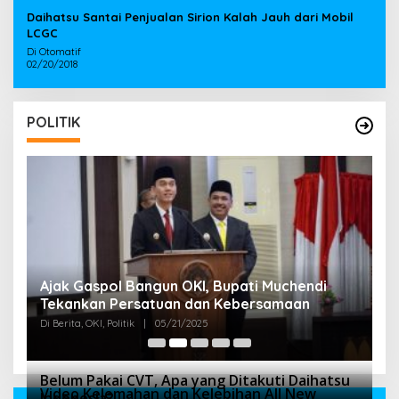
Daihatsu Santai Penjualan Sirion Kalah Jauh dari Mobil
LCGC
Di Otomatif
02/20/2018
POLITIK
Ajak Gaspol Bangun OKI, Bupati Muchendi
B
Tekankan Persatuan dan Kebersamaan
G
O
Di Berita, OKI, Politik
|
05/21/2025
Di 
Belum Pakai CVT, Apa yang Ditakuti Daihatsu
Video Kelemahan dan Kelebihan All New
Indonesia?