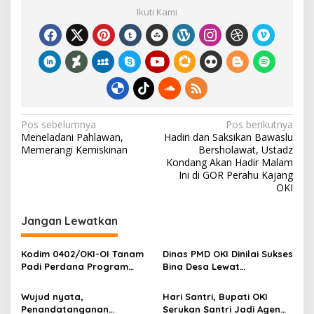
e
itt
ai
ar
Ikuti Kami
-
b
er
l
e
7
9
o
T
o
a
h
k
u
n
2
N
Pos sebelumnya
Pos berikutnya
0
Meneladani Pahlawan,
Hadiri dan Saksikan Bawaslu
2
a
Memerangi Kemiskinan
Bersholawat, Ustadz
4
v
Kondang Akan Hadir Malam
Ini di GOR Perahu Kajang
i
OKI
g
Jangan Lewatkan
a
s
Kodim 0402/OKI-OI Tanam
Dinas PMD OKI Dinilai Sukses
i
Padi Perdana Program
Bina Desa Lewat
p
Cetak Sawah di desa
Pendekatan Edukatif dan
Benawa
Terbuka
Wujud nyata,
Hari Santri, Bupati OKI
o
Penandatanganan
Serukan Santri Jadi Agen