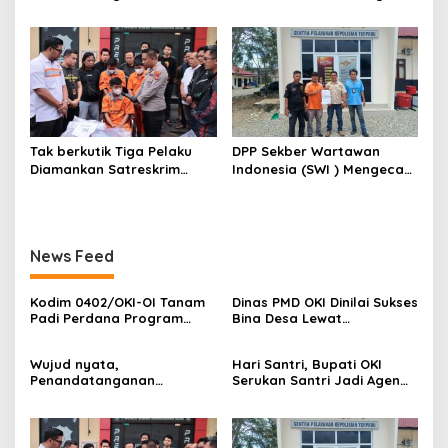
s
Komitmen Bersama
Perubahan Berilmu dan
Berantas Halinar di
Berakhlak
Lingkungan
Pemasyarakatan
Kayuagung ( LP )
Tak berkutik Tiga Pelaku
DPP Sekber Wartawan
Diamankan Satreskrim
Indonesia (SWI ) Mengecam
Polres OKI ,Simak Beritanya
Aksi Terror Terhadap
Wartawan
News Feed
Kodim 0402/OKI-OI Tanam
Dinas PMD OKI Dinilai Sukses
Padi Perdana Program
Bina Desa Lewat
Cetak Sawah di desa
Pendekatan Edukatif dan
Benawa
Terbuka
Wujud nyata,
Hari Santri, Bupati OKI
Penandatanganan
Serukan Santri Jadi Agen
Komitmen Bersama
Perubahan Berilmu dan
Berantas Halinar di
Berakhlak
Lingkungan
Pemasyarakatan