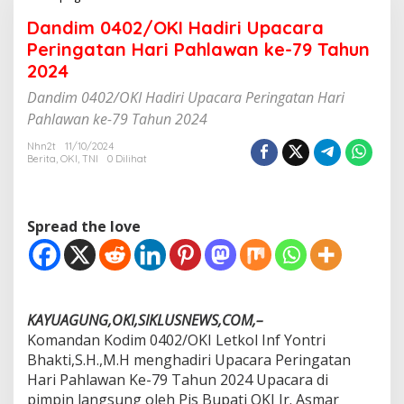
a
Dandim 0402/OKI Hadiri Upacara
n
d
Peringatan Hari Pahlawan ke-79 Tahun
i
2024
m
0
Dandim 0402/OKI Hadiri Upacara Peringatan Hari
4
Pahlawan ke-79 Tahun 2024
0
2
Nhn2t
11/10/2024
/
Berita
,
OKI
,
TNI
0 Dilihat
O
K
I
H
Spread the love
a
d
i
r
i
KAYUAGUNG,OKI,SIKLUSNEWS,COM,–
U
p
Komandan Kodim 0402/OKI Letkol Inf Yontri
a
Bhakti,S.H.,M.H menghadiri Upacara Peringatan
c
Hari Pahlawan Ke-79 Tahun 2024 Upacara di
a
pimpin langsung oleh Pjs Bupati OKI Ir. Asmar
r