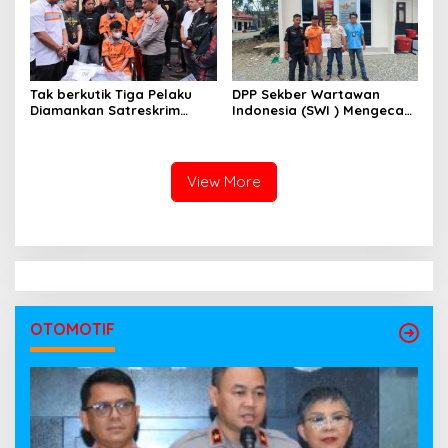
Kayuagung ( LP )
Tak berkutik Tiga Pelaku
DPP Sekber Wartawan
Diamankan Satreskrim
Indonesia (SWI ) Mengecam
Polres OKI ,Simak Beritanya
Aksi Terror Terhadap
Wartawan
View More
OTOMOTIF