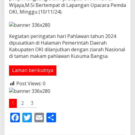
Wijaya,M.Si Bertempat di Lapangan Upacara Pemda
a
P
OKI, Minggu (10/11/24).
e
r
i
n
Kegiatan peringatan hari Pahlawan tahun 2024
g
dipusatkan di Halaman Pemerintah Daerah
a
t
Kabupaten OKI dilanjutkan dengan ziarah Nasional
a
di taman makam pahlawan Kusuma Bangsa.
n
H
Laman berikutnya
a
r
i
Post Views:
0
P
a
h
l
1
2
3
a
w
F
T
E
S
a
ac
w
m
h
n
k
e