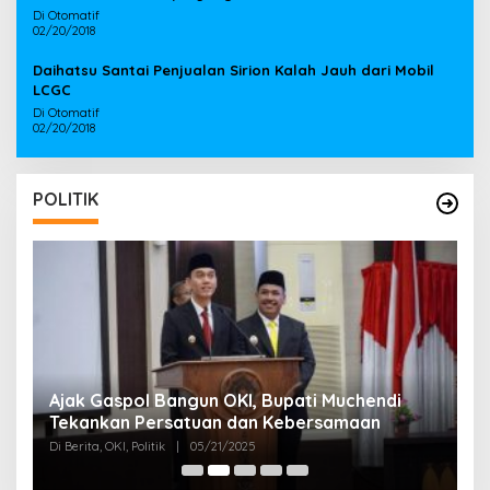
Di Otomatif
02/20/2018
Daihatsu Santai Penjualan Sirion Kalah Jauh dari Mobil
LCGC
Di Otomatif
02/20/2018
POLITIK
Ajak Gaspol Bangun OKI, Bupati Muchendi
B
Tekankan Persatuan dan Kebersamaan
G
O
Di Berita, OKI, Politik
|
05/21/2025
Di 