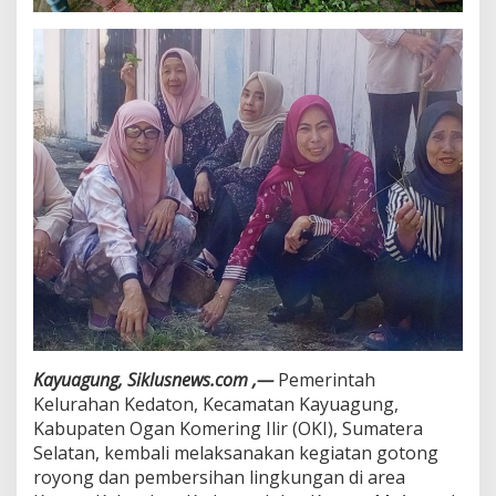
k
t
i
f
G
e
l
a
r
G
i
a
t
B
e
r
s
i
Kayuagung, Siklusnews.com ,—
Pemerintah
h
-
Kelurahan Kedaton, Kecamatan Kayuagung,
B
Kabupaten Ogan Komering Ilir (OKI), Sumatera
e
Selatan, kembali melaksanakan kegiatan gotong
r
royong dan pembersihan lingkungan di area
s