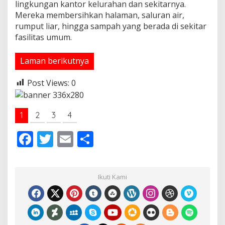
lingkungan kantor kelurahan dan sekitarnya.
Mereka membersihkan halaman, saluran air,
rumput liar, hingga sampah yang berada di sekitar
fasilitas umum.
Laman berikutnya
Post Views:
0
1
2
3
4
F
T
E
S
ac
w
m
h
e
itt
ai
ar
Ikuti Kami
b
er
l
e
o
o