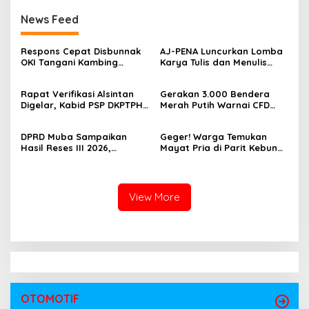
News Feed
Respons Cepat Disbunnak
‎AJ-PENA Luncurkan Lomba
OKI Tangani Kambing
Karya Tulis dan Menulis
Terserang Pink Eye dan Orf,
Berita, Program Awal
Peternak Diminta Waspadai
Membangun Generasi
Rapat Verifikasi Alsintan
Gerakan 3.000 Bendera
Penularan
Jurnalis Muda Berdaya
Digelar, Kabid PSP DKPTPH
Merah Putih Warnai CFD
Saing
OKI Menghilang di Tengah
Kayuagung, OKI Sambut
Sorotan Dugaan Gratifikasi
HUT Ke-81 RI dengan
DPRD Muba Sampaikan
Geger! Warga Temukan
Semangat Persatuan
Hasil Reses III 2026,
Mayat Pria di Parit Kebun
Aspirasi Warga Siap Masuk
Sawit PT Hindoli, Polisi
Agenda Pembangunan
Lakukan Penyelidikan
Intensif
View More
OTOMOTIF