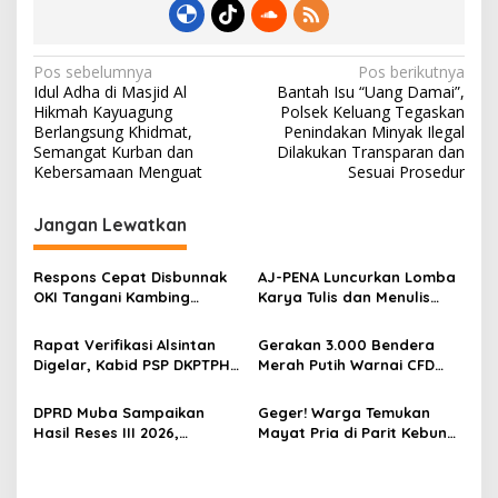
k
N
Pos sebelumnya
Pos berikutnya
Idul Adha di Masjid Al
Bantah Isu “Uang Damai”,
a
Hikmah Kayuagung
Polsek Keluang Tegaskan
v
Berlangsung Khidmat,
Penindakan Minyak Ilegal
Semangat Kurban dan
Dilakukan Transparan dan
i
Kebersamaan Menguat
Sesuai Prosedur
g
Jangan Lewatkan
a
s
Respons Cepat Disbunnak
‎AJ-PENA Luncurkan Lomba
i
OKI Tangani Kambing
Karya Tulis dan Menulis
p
Terserang Pink Eye dan Orf,
Berita, Program Awal
Peternak Diminta Waspadai
Membangun Generasi
Rapat Verifikasi Alsintan
Gerakan 3.000 Bendera
o
Penularan
Jurnalis Muda Berdaya
Digelar, Kabid PSP DKPTPH
Merah Putih Warnai CFD
Saing
s
OKI Menghilang di Tengah
Kayuagung, OKI Sambut
Sorotan Dugaan Gratifikasi
HUT Ke-81 RI dengan
DPRD Muba Sampaikan
Geger! Warga Temukan
Semangat Persatuan
Hasil Reses III 2026,
Mayat Pria di Parit Kebun
Aspirasi Warga Siap Masuk
Sawit PT Hindoli, Polisi
Agenda Pembangunan
Lakukan Penyelidikan
Intensif