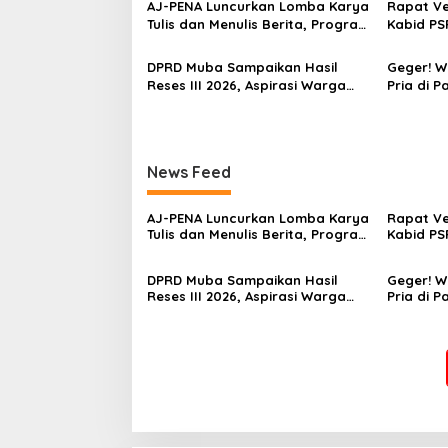
‎AJ-PENA Luncurkan Lomba Karya
Rapat Ver
Tulis dan Menulis Berita, Program
Kabid PS
Awal Membangun Generasi
Menghila
Jurnalis Muda Berdaya Saing
Dugaan G
DPRD Muba Sampaikan Hasil
Geger! 
Reses III 2026, Aspirasi Warga
Pria di P
Siap Masuk Agenda
Hindoli, 
Pembangunan
Penyelidi
News Feed
‎AJ-PENA Luncurkan Lomba Karya
Rapat Ver
Tulis dan Menulis Berita, Program
Kabid PS
Awal Membangun Generasi
Menghila
Jurnalis Muda Berdaya Saing
Dugaan G
DPRD Muba Sampaikan Hasil
Geger! 
Reses III 2026, Aspirasi Warga
Pria di P
Siap Masuk Agenda
Hindoli, 
Pembangunan
Penyelidi