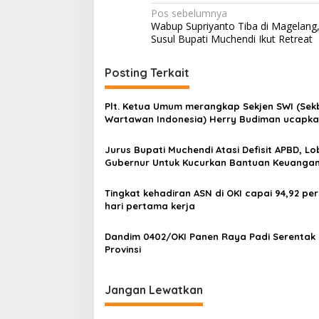
N
Pos sebelumnya
Wabup Supriyanto Tiba di Magelang
a
Susul Bupati Muchendi Ikut Retreat
v
i
Posting Terkait
g
Plt. Ketua Umum merangkap Sekjen SWI (Sek
a
Wartawan Indonesia) Herry Budiman ucapk
s
selamat kepada Prof. Dr. Komaruddin Hiday
Jabat Ketua Dewan Pers 2025 – 2028.
Jurus Bupati Muchendi Atasi Defisit APBD, Lo
i
Gubernur Untuk Kucurkan Bantuan Keuanga
p
o
Tingkat kehadiran ASN di OKI capai 94,92 per
hari pertama kerja
s
Dandim 0402/OKI Panen Raya Padi Serentak d
Provinsi
Jangan Lewatkan