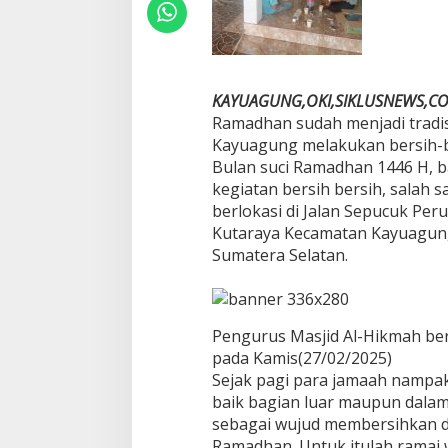
u
l
a
n
S
u
KAYUAGUNG,OKI,SIKLUSNEWS,C
c
Ramadhan sudah menjadi tradisi
i
Kayuagung melakukan bersih-b
Bulan suci Ramadhan 1446 H, 
kegiatan bersih bersih, salah 
berlokasi di Jalan Sepucuk Pe
Kutaraya Kecamatan Kayuagung
Sumatera Selatan.
Pengurus Masjid Al-Hikmah b
pada Kamis(27/02/2025)
Sejak pagi para jamaah nampak
baik bagian luar maupun dalam
sebagai wujud membersihkan d
Ramadhan. Untuk itulah ramai