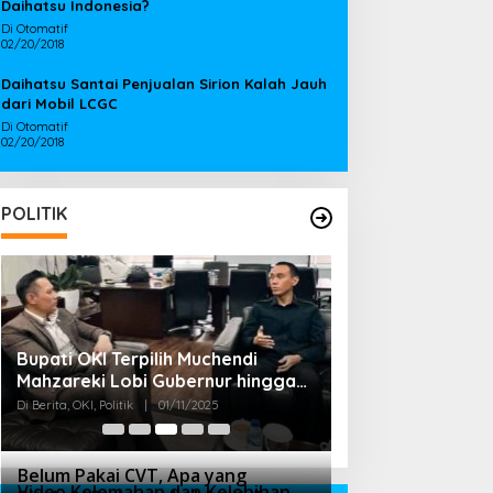
Daihatsu Indonesia?
Di Otomatif
02/20/2018
Daihatsu Santai Penjualan Sirion Kalah Jauh
dari Mobil LCGC
Di Otomatif
02/20/2018
POLITIK
Bupati OKI Terpilih Muchendi
DPRD OKI Gelar P
Mahzareki Lobi Gubernur hingga
Pengesahan Pela
Menteri, Untuk Bangun Kab Oki
Wakil Bupati OKI 
Di Berita, OKI, Politik
|
01/11/2025
Di Berita, OKI, Politik
|
2030
Belum Pakai CVT, Apa yang
Video Kelemahan dan Kelebihan