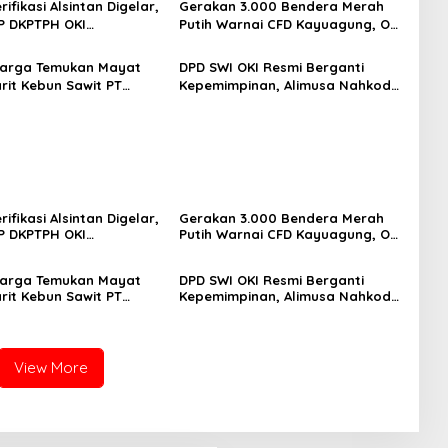
ifikasi Alsintan Digelar,
Gerakan 3.000 Bendera Merah
P DKPTPH OKI
Putih Warnai CFD Kayuagung, OKI
ng di Tengah Sorotan
Sambut HUT Ke-81 RI dengan
ratifikasi
Semangat Persatuan
Warga Temukan Mayat
DPD SWI OKI Resmi Berganti
arit Kebun Sawit PT
Kepemimpinan, Alimusa Nahkodai
Polisi Lakukan
Organisasi Periode 2026–2031
kan Intensif
ifikasi Alsintan Digelar,
Gerakan 3.000 Bendera Merah
P DKPTPH OKI
Putih Warnai CFD Kayuagung, OKI
ng di Tengah Sorotan
Sambut HUT Ke-81 RI dengan
ratifikasi
Semangat Persatuan
Warga Temukan Mayat
DPD SWI OKI Resmi Berganti
arit Kebun Sawit PT
Kepemimpinan, Alimusa Nahkodai
Polisi Lakukan
Organisasi Periode 2026–2031
kan Intensif
View More