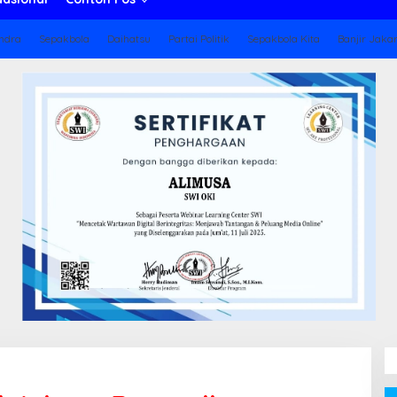
ndra
Sepakbola
Daihatsu
Partai Politik
Sepakbola Kita
Banjir Jaka