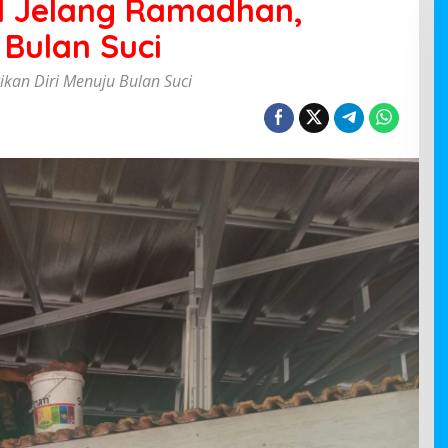
id Jelang Ramadhan,
 Bulan Suci
ikan Diri Menuju Bulan Suci