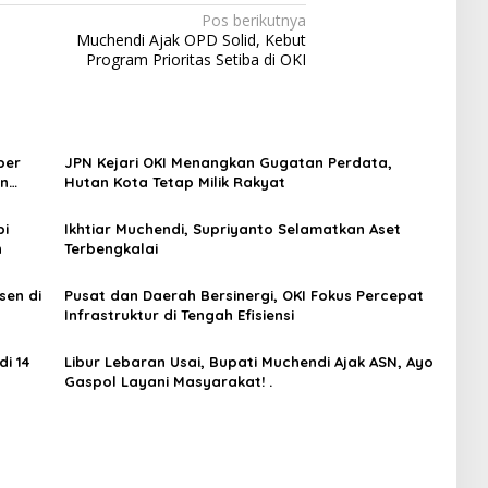
Pos berikutnya
,
Muchendi Ajak OPD Solid, Kebut
Program Prioritas Setiba di OKI
ber
JPN Kejari OKI Menangkan Gugatan Perdata,
an
Hutan Kota Tetap Milik Rakyat
at
bi
Ikhtiar Muchendi, Supriyanto Selamatkan Aset
n
Terbengkalai
sen di
Pusat dan Daerah Bersinergi, OKI Fokus Percepat
Infrastruktur di Tengah Efisiensi
i 14
Libur Lebaran Usai, Bupati Muchendi Ajak ASN, Ayo
Gaspol Layani Masyarakat! .