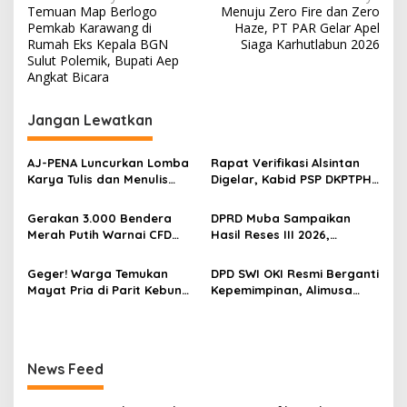
Temuan Map Berlogo
Menuju Zero Fire dan Zero
a
Pemkab Karawang di
Haze, PT PAR Gelar Apel
v
Rumah Eks Kepala BGN
Siaga Karhutlabun 2026
Sulut Polemik, Bupati Aep
i
Angkat Bicara
g
Jangan Lewatkan
a
s
‎AJ-PENA Luncurkan Lomba
Rapat Verifikasi Alsintan
i
Karya Tulis dan Menulis
Digelar, Kabid PSP DKPTPH
p
Berita, Program Awal
OKI Menghilang di Tengah
Membangun Generasi
Sorotan Dugaan Gratifikasi
Gerakan 3.000 Bendera
DPRD Muba Sampaikan
o
Jurnalis Muda Berdaya
Merah Putih Warnai CFD
Hasil Reses III 2026,
Saing
s
Kayuagung, OKI Sambut
Aspirasi Warga Siap Masuk
HUT Ke-81 RI dengan
Agenda Pembangunan
Geger! Warga Temukan
DPD SWI OKI Resmi Berganti
Semangat Persatuan
Mayat Pria di Parit Kebun
Kepemimpinan, Alimusa
Sawit PT Hindoli, Polisi
Nahkodai Organisasi
Lakukan Penyelidikan
Periode 2026–2031
Intensif
News Feed