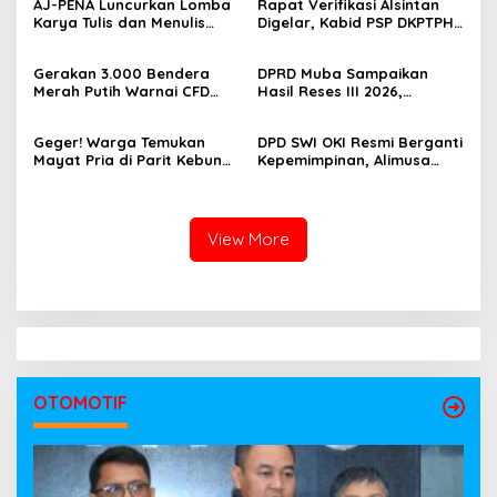
‎AJ-PENA Luncurkan Lomba
Rapat Verifikasi Alsintan
Karya Tulis dan Menulis
Digelar, Kabid PSP DKPTPH
Berita, Program Awal
OKI Menghilang di Tengah
Membangun Generasi
Sorotan Dugaan Gratifikasi
Gerakan 3.000 Bendera
DPRD Muba Sampaikan
Jurnalis Muda Berdaya
Merah Putih Warnai CFD
Hasil Reses III 2026,
Saing
Kayuagung, OKI Sambut
Aspirasi Warga Siap Masuk
HUT Ke-81 RI dengan
Agenda Pembangunan
Geger! Warga Temukan
DPD SWI OKI Resmi Berganti
Semangat Persatuan
Mayat Pria di Parit Kebun
Kepemimpinan, Alimusa
Sawit PT Hindoli, Polisi
Nahkodai Organisasi
Lakukan Penyelidikan
Periode 2026–2031
Intensif
View More
OTOMOTIF