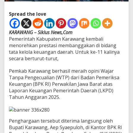
g
a
Spread the love
,
K
a
r
KARAWANG – Siklus News,Com
a
Pemerintah Kabupaten Karawang kembali
w
menorehkan prestasi membanggakan di bidang
a
tata kelola keuangan daerah. Untuk ke-11 kalinya
n
secara berturut-turut,
g
C
a
Pemkab Karawang berhasil meraih opini Wajar
t
Tanpa Pengecualian (WTP) dari Badan Pemeriksa
a
Keuangan (BPK RI) Perwakilan Jawa Barat atas
t
Laporan Keuangan Pemerintah Daerah (LKPD)
R
e
Tahun Anggaran 2025.
k
o
r
W
Penghargaan tersebut diterima langsung oleh
T
Bupati Karawang, Aep Syaepuloh, di Kantor BPK RI
P
1