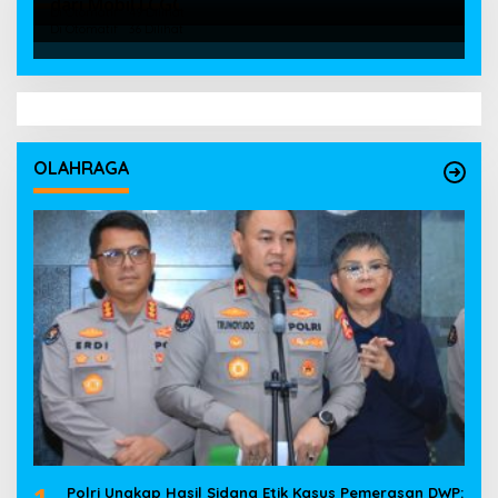
dari Mobil LCGC
Di Otomatif
49 Dilihat
Di Otomatif
36 Dilihat
OLAHRAGA
1
Polri Ungkap Hasil Sidang Etik Kasus Pemerasan DWP: