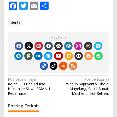
F
T
E
S
ac
w
m
h
e
itt
ai
ar
Berita
b
er
l
e
o
Ikuti Kami
o
k
N
Pos sebelumnya
Pos berikutnya
Kejari OKI Beri Edukasi
Wabup Supriyanto Tiba di
a
Hukum ke Siswa SMAN 1
Magelang, Susul Bupati
v
Pedamaran
Muchendi Ikut Retreat
i
Posting Terkait
g