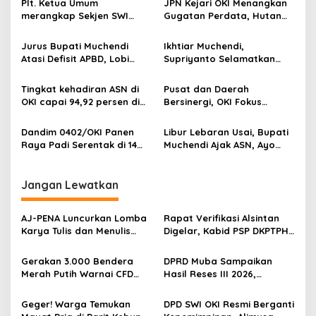
a
Plt. Ketua Umum
JPN Kejari OKI Menangkan
s
merangkap Sekjen SWI
Gugatan Perdata, Hutan
(Sekber Wartawan
Kota Tetap Milik Rakyat
i
Indonesia) Herry Budiman
Jurus Bupati Muchendi
Ikhtiar Muchendi,
p
ucapkan selamat kepada
Atasi Defisit APBD, Lobi
Supriyanto Selamatkan
Prof. Dr. Komaruddin
Gubernur Untuk Kucurkan
Aset Terbengkalai
o
Hidayat Jabat Ketua
Bantuan Keuangan
Tingkat kehadiran ASN di
Pusat dan Daerah
Dewan Pers 2025 – 2028.
s
OKI capai 94,92 persen di
Bersinergi, OKI Fokus
hari pertama kerja
Percepat Infrastruktur di
Tengah Efisiensi
Dandim 0402/OKI Panen
Libur Lebaran Usai, Bupati
Raya Padi Serentak di 14
Muchendi Ajak ASN, Ayo
Provinsi
Gaspol Layani Masyarakat!
.
Jangan Lewatkan
‎AJ-PENA Luncurkan Lomba
Rapat Verifikasi Alsintan
Karya Tulis dan Menulis
Digelar, Kabid PSP DKPTPH
Berita, Program Awal
OKI Menghilang di Tengah
Membangun Generasi
Sorotan Dugaan Gratifikasi
Gerakan 3.000 Bendera
DPRD Muba Sampaikan
Jurnalis Muda Berdaya
Merah Putih Warnai CFD
Hasil Reses III 2026,
Saing
Kayuagung, OKI Sambut
Aspirasi Warga Siap Masuk
HUT Ke-81 RI dengan
Agenda Pembangunan
Geger! Warga Temukan
DPD SWI OKI Resmi Berganti
Semangat Persatuan