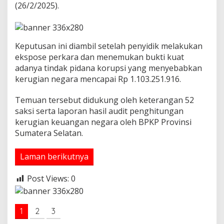
(26/2/2025).
g
g
a
r
a
Keputusan ini diambil setelah penyidik melakukan
n
ekspose perkara dan menemukan bukti kuat
t
adanya tindak pidana korupsi yang menyebabkan
h
kerugian negara mencapai Rp 1.103.251.916.
n
2
0
Temuan tersebut didukung oleh keterangan 52
2
saksi serta laporan hasil audit penghitungan
2
kerugian keuangan negara oleh BPKP Provinsi
Sumatera Selatan.
Laman berikutnya
Post Views:
0
1
2
3