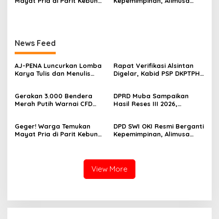
Mayat Pria di Parit Kebun
Kepemimpinan, Alimusa
Sawit PT Hindoli, Polisi
Nahkodai Organisasi
Lakukan Penyelidikan
Periode 2026–2031
Intensif
News Feed
‎AJ-PENA Luncurkan Lomba
Rapat Verifikasi Alsintan
Karya Tulis dan Menulis
Digelar, Kabid PSP DKPTPH
Berita, Program Awal
OKI Menghilang di Tengah
Membangun Generasi
Sorotan Dugaan Gratifikasi
Gerakan 3.000 Bendera
DPRD Muba Sampaikan
Jurnalis Muda Berdaya
Merah Putih Warnai CFD
Hasil Reses III 2026,
Saing
Kayuagung, OKI Sambut
Aspirasi Warga Siap Masuk
HUT Ke-81 RI dengan
Agenda Pembangunan
Geger! Warga Temukan
DPD SWI OKI Resmi Berganti
Semangat Persatuan
Mayat Pria di Parit Kebun
Kepemimpinan, Alimusa
Sawit PT Hindoli, Polisi
Nahkodai Organisasi
Lakukan Penyelidikan
Periode 2026–2031
Intensif
View More