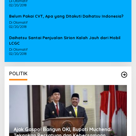
Di Otomatif
02/20/2018
Belum Pakai CVT, Apa yang Ditakuti Daihatsu Indonesia?
Di Otomatif
02/20/2018
Daihatsu Santai Penjualan Sirion Kalah Jauh dari Mobil
LCGC
Di Otomatif
02/20/2018
POLITIK
Ajak Gaspol Bangun OKI, Bupati Muchendi
B
Tekankan Persatuan dan Kebersamaan
G