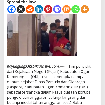
Spread the love
I
R
e
s
m
i
d
i
T
a
h
a
n
D
a
Kayuagung,OKI,Siklusnews,Com,—-
Tim penyidik
l
dari Kejaksaan Negeri (Kejari) Kabupaten Ogan
a
m
Komering Ilir (OKI) resmi menetapkan empat
K
oknum pejabat Dinas Pemuda dan Olahraga
a
(Dispora) Kabupaten Ogan Komering Ilir (OKI)
s
sebagai tersangka dalam kasus dugaan korupsi
u
s
pengelolaan anggaran belanja langsung dan
A
belanja modal tahun anggaran 2022, Rabu
n